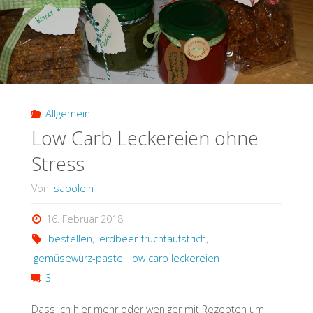
Allgemein
Low Carb Leckereien ohne
Stress
Von
sabolein
16. Februar 2018
bestellen
,
erdbeer-fruchtaufstrich
,
gemüsewürz-paste
,
low carb leckereien
3
Dass ich hier mehr oder weniger mit Rezepten um