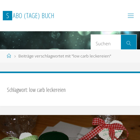
Zum
Inhalt
S
A
B
O
(
T
A
G
E
)
B
U
C
H
springen
S
Suchen
n
Start
Beiträge verschlagwortet mit "low carb leckereien"
Schlagwort: low carb leckereien