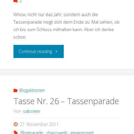
2
Whow, nicht nur das Jahr, sondern auch die
Tassenparade neigt sich dem Ende zu. Mal sehen, ob
ich bis zum Schluss mithalten kann. Aber ich denke
schon.
"Tasse
Continue reading
#
27
–
Blogaktionen
Tasse Nr. 26 – Tassenparade
Tassenparade"
Von
sabolein
27. November 2011
Blogparade
,
chaosweib
,
gewinnspiel
,