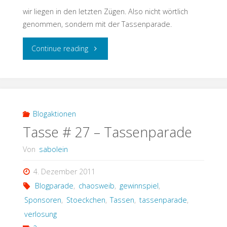
wir liegen in den letzten Zügen. Also nicht wörtlich
genommen, sondern mit der Tassenparade.
"Tassenparade
Continue reading
–
Tasse
Nr
Blogaktionen
Tasse # 27 – Tassenparade
28"
Von
sabolein
4. Dezember 2011
Blogparade
,
chaosweib
,
gewinnspiel
,
Sponsoren
,
Stoeckchen
,
Tassen
,
tassenparade
,
verlosung