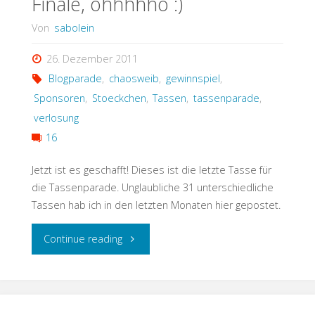
Finale, ohhhhho :)
Von
sabolein
26. Dezember 2011
Blogparade
,
chaosweib
,
gewinnspiel
,
Sponsoren
,
Stoeckchen
,
Tassen
,
tassenparade
,
verlosung
16
Jetzt ist es geschafft! Dieses ist die letzte Tasse für
die Tassenparade. Unglaubliche 31 unterschiedliche
Tassen hab ich in den letzten Monaten hier gepostet.
"Finale,
Continue reading
ohhhhho
:)"