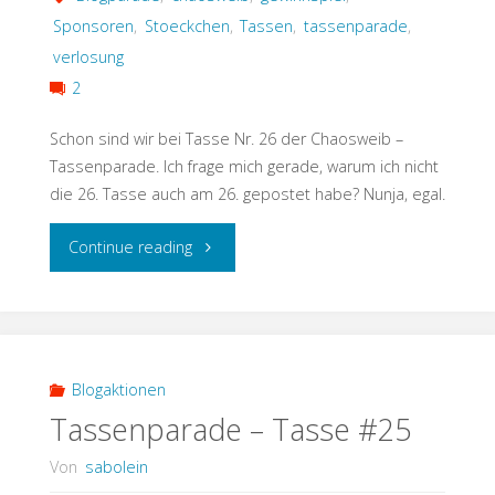
Sponsoren
,
Stoeckchen
,
Tassen
,
tassenparade
,
verlosung
2
Schon sind wir bei Tasse Nr. 26 der Chaosweib –
Tassenparade. Ich frage mich gerade, warum ich nicht
die 26. Tasse auch am 26. gepostet habe? Nunja, egal.
"Tasse
Continue reading
Nr.
26
–
Blogaktionen
Tassenparade – Tasse #25
Tassenparade"
Von
sabolein