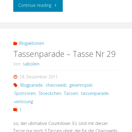
"Tassenparade
Continue reading
–
Tasse
Nr.
Blogaktionen
Tassenparade – Tasse Nr 29
30"
Von
sabolein
18. Dezember 2011
Blogparade
,
chaosweib
,
gewinnspiel
,
Sponsoren
,
Stoeckchen
,
Tassen
,
tassenparade
,
verlosung
1
so, der ultimative Countdown. Es sind mit dieser
Tasse nur noch 3 Tassen übrig, die für die Chaosweib-