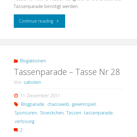
Tassenparade benötigt werden.
"Tassenparade
Continue reading
–
Tasse
Nr
Blogaktionen
Tassenparade – Tasse Nr 28
29"
Von
sabolein
11. Dezember 2011
Blogparade
,
chaosweib
,
gewinnspiel
,
Sponsoren
,
Stoeckchen
,
Tassen
,
tassenparade
,
verlosung
2