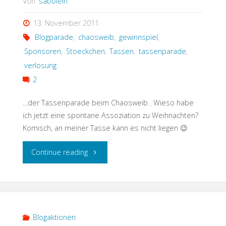
Von
sabolein
13. November 2011
Blogparade
,
chaosweib
,
gewinnspiel
,
Sponsoren
,
Stoeckchen
,
Tassen
,
tassenparade
,
verlosung
2
…der Tassenparade beim Chaosweib . Wieso habe
ich jetzt eine spontane Assoziation zu Weihnachten?
Komisch, an meiner Tasse kann es nicht liegen 😉
"Tasse
Continue reading
#24"
Blogaktionen