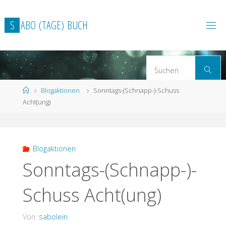
Zum
Inhalt
S
A
B
O
(
T
A
G
E
)
B
U
C
H
springen
S
Suchen
n
Start
Blogaktionen
Sonntags-(Schnapp-)-Schuss
Acht(ung)
Blogaktionen
Sonntags-(Schnapp-)-
Schuss Acht(ung)
Von
sabolein