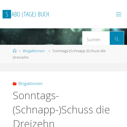
Zum
Inhalt
S
A
B
O
(
T
A
G
E
)
B
U
C
H
springen
S
Suchen
n
Start
Blogaktionen
Sonntags-(Schnapp-)Schuss die
Dreizehn
Blogaktionen
Sonntags-
(Schnapp-)Schuss die
Dreizehn