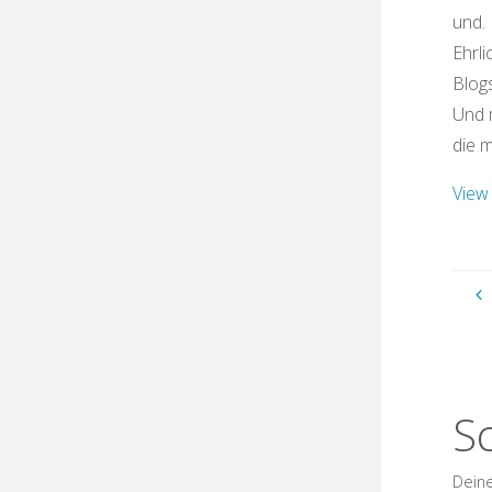
und.
Ehrli
Blogs
Und 
die 
View 
S
Deine