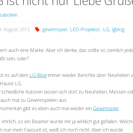
 ist nicht nur Liebe Grüß
sabolein
9. August 2012
gewinnspiel
,
LED-Projektor
,
LG
,
lgblog
ern auch eine Marke. Aber ich denke, das sollte so ziemlich je
ßt sein, oder?
ibt es auf dem
LG-Blog
immer wieder Berichte über Neuheiten 
Hause LG.
rschiedliche Autoren lassen sich dort zu Neuheiten, Messen o
 auch mal zu Gewinnspielen aus.
momentan gibt es eben auch mal wieder ein
Gewinnspiel
.
ehrlich, so ein Beamer würde mir ja wirklich gut gefallen. Welch
 nun mein Favourit ist, weiß ich noch nicht. Aber ich würde