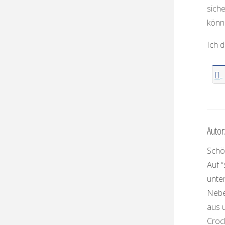
sich
könn
Ich d
Autor
Schön
Auf “
unte
Nebe
aus 
Croc