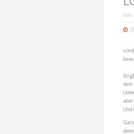
LG
Von
2
sond
bewu
So g
dem 
Unte
aber
Und 
Ganz 
davon