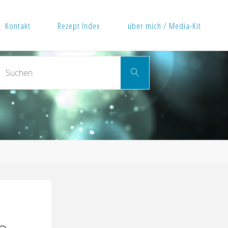
Kontakt
Rezept Index
über mich / Media-Kit
Suchen
Suchen
nach: