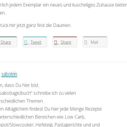
erlich jedem Exemplar ein neues und kuscheliges Zuhause biete
en.
rück mir jetzt ganz fest die Daumen.
Share
Tweet
Share
Mail
:
sabolein
, dass Du hier bist.
sabo(tage)buch” schreibe ich zu vielen
rschiedlichen Themen.
n Alltäglichem findest Du hier jede Menge Rezepte
unterschiedlichen Bereichen wie Low Carb,
kpot/Slowcooker, Hefeteig, Pastagerichte und und