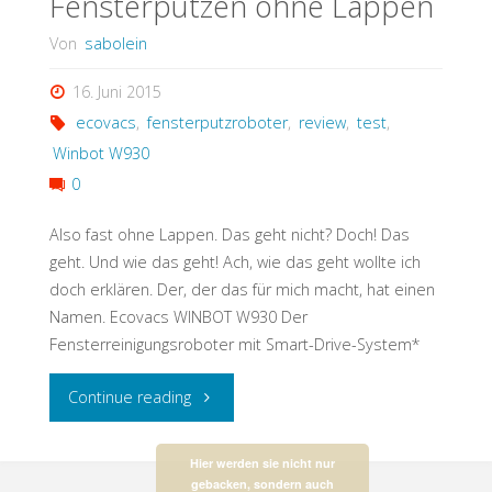
Fensterputzen ohne Lappen
Von
sabolein
16. Juni 2015
ecovacs
,
fensterputzroboter
,
review
,
test
,
Winbot W930
0
Also fast ohne Lappen. Das geht nicht? Doch! Das
geht. Und wie das geht! Ach, wie das geht wollte ich
doch erklären. Der, der das für mich macht, hat einen
Namen. Ecovacs WINBOT W930 Der
Fensterreinigungsroboter mit Smart-Drive-System*
"Fensterputzen
Continue reading
ohne
Hier werden sie nicht nur
gebacken, sondern auch
Lappen"