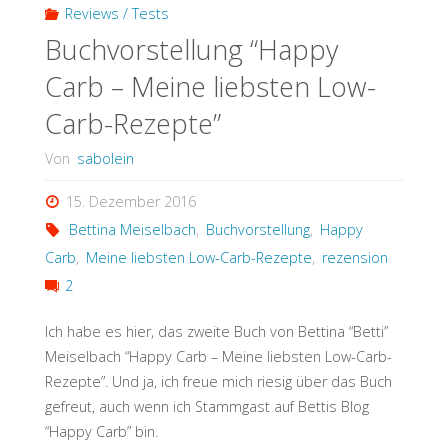
TURBO
Reviews / Tests
Buchvorstellung “Happy
im
Carb – Meine liebsten Low-
Test
Carb-Rezepte”
(Produktreview)"
Von
sabolein
15. Dezember 2016
Bettina Meiselbach
,
Buchvorstellung
,
Happy
Carb
,
Meine liebsten Low-Carb-Rezepte
,
rezension
2
Ich habe es hier, das zweite Buch von Bettina “Betti”
Meiselbach “Happy Carb – Meine liebsten Low-Carb-
Rezepte”. Und ja, ich freue mich riesig über das Buch
gefreut, auch wenn ich Stammgast auf Bettis Blog
“Happy Carb” bin.