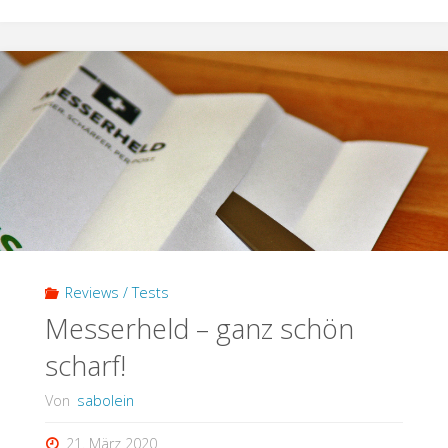
Reviews / Tests
Messerheld – ganz schön
scharf!
Von
sabolein
21. März 2020