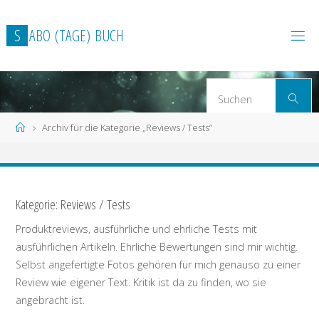
Zum
Inhalt
S
A
B
O
(
T
A
G
E
)
B
U
C
H
springen
S
Suchen
n
Start
Archiv für die Kategorie „Reviews / Tests“
Kategorie: Reviews / Tests
Produktreviews, ausführliche und ehrliche Tests mit
ausführlichen Artikeln. Ehrliche Bewertungen sind mir wichtig.
Selbst angefertigte Fotos gehören für mich genauso zu einer
Review wie eigener Text. Kritik ist da zu finden, wo sie
angebracht ist.