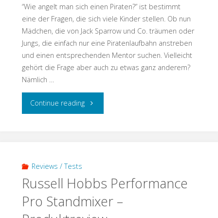
“Wie angelt man sich einen Piraten?” ist bestimmt
eine der Fragen, die sich viele Kinder stellen. Ob nun
Mädchen, die von Jack Sparrow und Co. träumen oder
Jungs, die einfach nur eine Piratenlaufbahn anstreben
und einen entsprechenden Mentor suchen. Vielleicht
gehört die Frage aber auch zu etwas ganz anderem?
Nämlich …
"Wie
Continue reading
angelt
man
sich
Reviews / Tests
Russell Hobbs Performance
einen
Pro Standmixer –
Piraten?