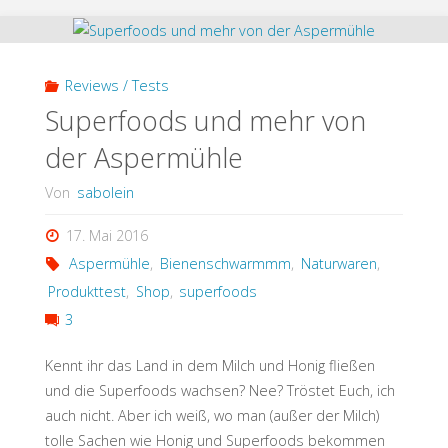
Performance
Pro
Reviews / Tests
Standmixer
Superfoods und mehr von
der Aspermühle
–
Von
sabolein
Produktreview"
17. Mai 2016
Aspermühle
,
Bienenschwarmmm
,
Naturwaren
,
Produkttest
,
Shop
,
superfoods
3
Kennt ihr das Land in dem Milch und Honig fließen
und die Superfoods wachsen? Nee? Tröstet Euch, ich
auch nicht. Aber ich weiß, wo man (außer der Milch)
tolle Sachen wie Honig und Superfoods bekommen