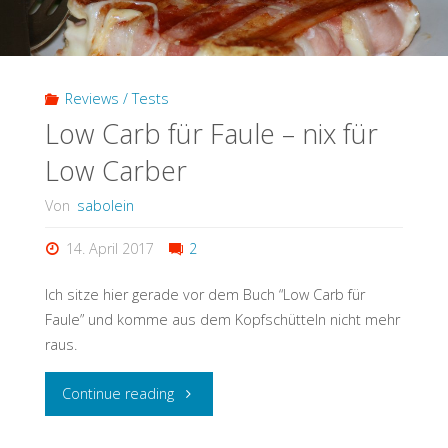
Reviews / Tests
Low Carb für Faule – nix für
Low Carber
Von
sabolein
14. April 2017
2
Ich sitze hier gerade vor dem Buch “Low Carb für
Faule” und komme aus dem Kopfschütteln nicht mehr
raus.
"Low
Continue reading
Carb