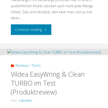
ausführlichen Artikel stecken auch nicht jede Menge
Arbeit, Zeit und Herzblut, den kann man sich ja mal
eben …
"fittaste
Continue reading
–
sabo
lässt
Reviews / Tests
kochen
Vildea EasyWring & Clean
TURBO im Test
(Kooperation)"
(Produktreview)
Von
sabolein