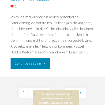
5
Ich muss mal wieder ein neues potentielles
Familienmitglied vorstellen. Es kann ja nicht angehen,
dass hier etwas in die Küche einzieht, vielleicht einen
dauerhaften Platz bekommt (so es sich ordentlich
benimmt) und nicht ordnungsgemäß vorgestellt wird.
Also jetzt mal alle: “Herzlich willkommen, Russel
Hobbs Performance Pro Standmixer”. Er ist noch …
"Russell
Continue reading
Hobbs
Performance
1
2
3
…
11
Pro
Hier werden sie nicht nur
gebacken, sondern auch
Beitrags-
genutzt. Cookies erleichtern
(Kurzvorstellung)"