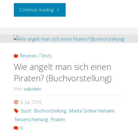
"Buchvorstellung
Continue reading
“Happy
Carb
–
Reviews / Tests
Meine
Wie angelt man sich einen
Piraten? (Buchvorstellung)
liebsten
Von
sabolein
Low-
6. Juli 2016
Carb-
buch
,
Buchvorstellung
,
Marita Sydow Hamann
,
Rezepte”"
Neuerscheinung
,
Piraten
0