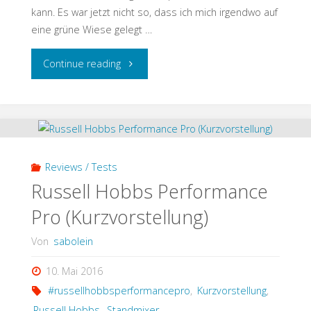
kann. Es war jetzt nicht so, dass ich mich irgendwo auf
eine grüne Wiese gelegt …
"Superfoods
Continue reading
und
mehr
von
Reviews / Tests
der
Russell Hobbs Performance
Pro (Kurzvorstellung)
Aspermühle"
Von
sabolein
10. Mai 2016
#russellhobbsperformancepro
,
Kurzvorstellung
,
Russell Hobbs
,
Standmixer