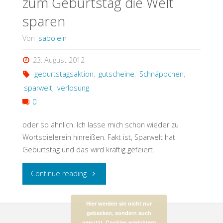
zum Geburtstag die Welt
sparen
Von
sabolein
23. August 2012
geburtstagsaktion
,
gutscheine
,
Schnäppchen
,
sparwelt
,
verlosung
0
oder so ähnlich. Ich lasse mich schon wieder zu
Wortspielerein hinreißen. Fakt ist, Sparwelt hat
Geburtstag und das wird kräftig gefeiert.
"zum
Continue reading
Geburtstag
Hier werden sie nicht nur
gebacken, sondern auch
die
genutzt. Cookies erleichtern