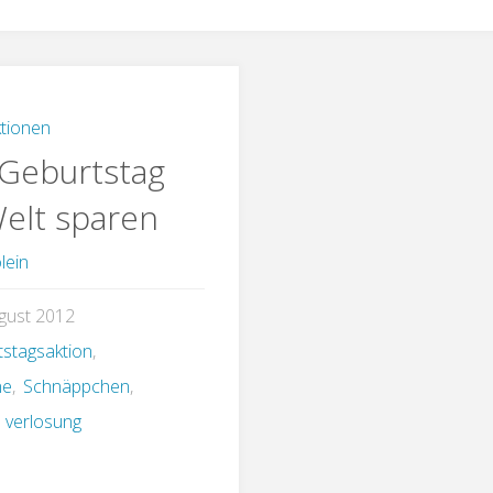
tionen
Geburtstag
Welt sparen
lein
gust 2012
tstagsaktion
,
ne
,
Schnäppchen
,
,
verlosung