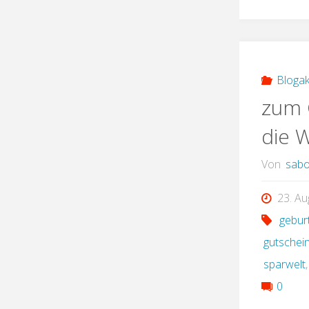
Blogak
zum 
die 
Von
sabo
23. Au
gebur
gutschei
sparwelt
0