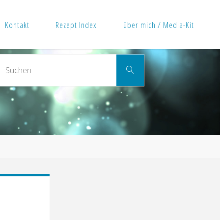
Kontakt
Rezept Index
über mich / Media-Kit
Suchen
Suchen
nach: