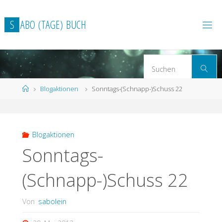
Zum
Inhalt
S
A
B
O
(
T
A
G
E
)
B
U
C
H
springen
S
Suchen
n
Start
Blogaktionen
Sonntags-(Schnapp-)Schuss 22
Blogaktionen
Sonntags-
(Schnapp-)Schuss 22
Von
sabolein