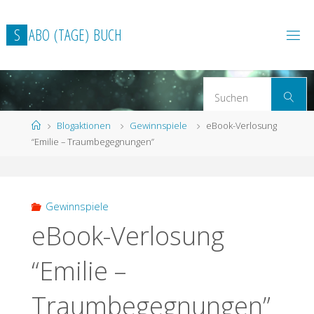
Zum
Inhalt
S
A
B
O
(
T
A
G
E
)
B
U
C
H
springen
S
Suchen
n
Start
Blogaktionen
Gewinnspiele
eBook-Verlosung
“Emilie – Traumbegegnungen”
Gewinnspiele
eBook-Verlosung
“Emilie –
Traumbegegnungen”