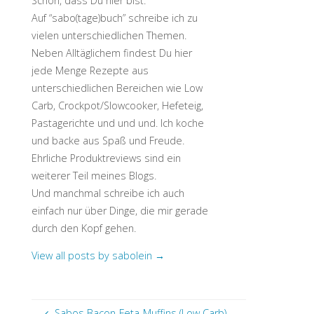
Schön, dass Du hier bist.
Auf “sabo(tage)buch” schreibe ich zu
vielen unterschiedlichen Themen.
Neben Alltäglichem findest Du hier
jede Menge Rezepte aus
unterschiedlichen Bereichen wie Low
Carb, Crockpot/Slowcooker, Hefeteig,
Pastagerichte und und und. Ich koche
und backe aus Spaß und Freude.
Ehrliche Produktreviews sind ein
weiterer Teil meines Blogs.
Und manchmal schreibe ich auch
einfach nur über Dinge, die mir gerade
durch den Kopf gehen.
View all posts by sabolein
→
Sabos Bacon-Feta-Muffins (Low Carb)