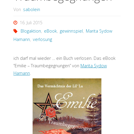
Von
sabolein
16. Juli 2015
Blogaktion
,
eBook
,
gewinnspiel
,
Marita Sydow
Hamann
,
verlosung
ich darf mal wieder … ein Buch verlosen. Das eBook
“Emilie – Traumbegegnungen” von
Marita Sydow
Hamann
.