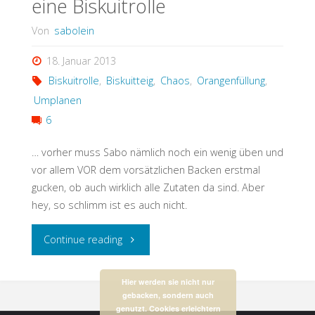
eine Biskuitrolle
Von
sabolein
18. Januar 2013
Biskuitrolle
,
Biskuitteig
,
Chaos
,
Orangenfüllung
,
Umplanen
6
… vorher muss Sabo nämlich noch ein wenig üben und
vor allem VOR dem vorsätzlichen Backen erstmal
gucken, ob auch wirklich alle Zutaten da sind. Aber
hey, so schlimm ist es auch nicht.
"Wenn
Continue reading
ich
Hier werden sie nicht nur
gebacken, sondern auch
groß
genutzt. Cookies erleichtern