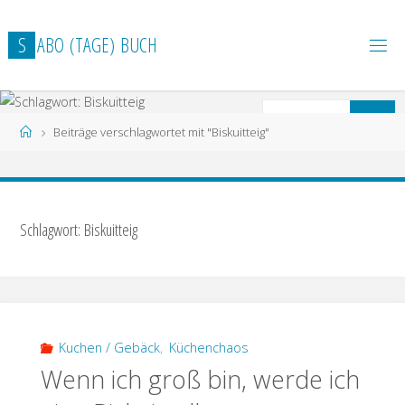
Zum
Inhalt
S
A
B
O
(
T
A
G
E
)
B
U
C
H
springen
S
Suchen
Start
Beiträge verschlagwortet mit "Biskuitteig"
n
Schlagwort: Biskuitteig
Kuchen / Gebäck
,
Küchenchaos
Wenn ich groß bin, werde ich