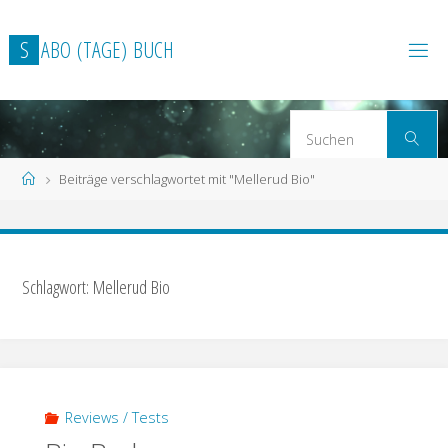
Zum
Inhalt
S
A
B
O
(
T
A
G
E
)
B
U
C
H
springen
S
Suchen
n
Start
Beiträge verschlagwortet mit "Mellerud Bio"
Schlagwort: Mellerud Bio
Reviews / Tests