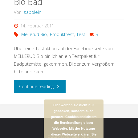
Bio Bad
Von
sabolein
14. Februar 2011
Mellerud Bio
,
Produkttest
,
test
3
Über eine Testaktion auf der Facebookseite von
MELLERUD Bio bin ich an ein Testpaket für
Badputzmittel gekommen. Bilder zum Vergrößern
bitte anklicken
"Bio
Continue reading
Bad"
Hier werden sie nicht nur
gebacken, sondern auch
genutzt. Cookies erleichtern
die Bereitstellung dieser
Webseite. Mit der Nutzung
dieser Webseite erklären Sie
©2026 sabo (tage) buch