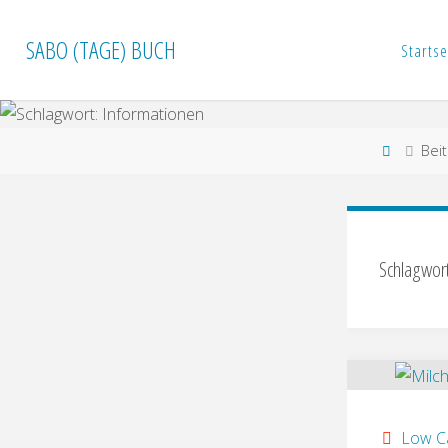
Zum
Inhalt
SABO (TAGE) BUCH
Startse
springen
Start
Beit
Schlagwort
Low C