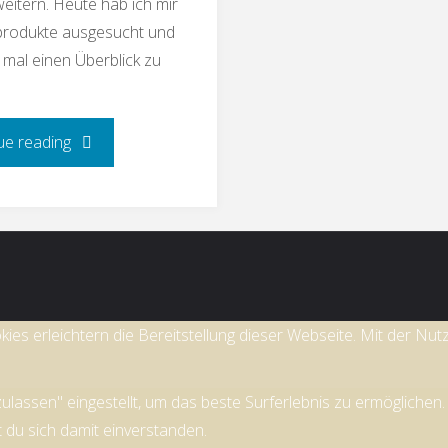
eitern. Heute hab ich mir
produkte ausgesucht und
 mal einen Überblick zu
"Milchprodukte
ue reading
und
Low
Carb"
ies erleichtern die Bereitstellung dieser Webseite. Mit der Nut
 zulassen" eingestellt, um das beste Surferlebnis zu ermöglich
t du sich damit einverstanden.