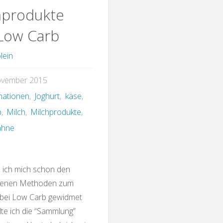
hprodukte
Low Carb
lein
ovember 2015
mationen
,
Joghurt
,
käse
,
b
,
Milch
,
Milchprodukte
,
ahne
ich mich schon den
denen Methoden zum
 bei Low Carb gewidmet
lte ich die “Sammlung”