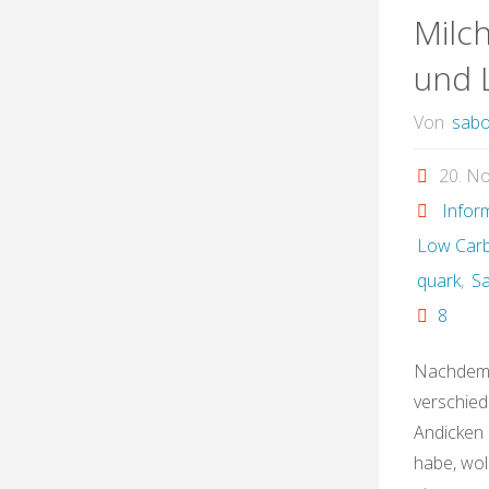
Milc
und 
Von
sabo
20. N
Infor
Low Car
quark
,
S
8
Nachdem 
verschie
Andicken
habe, wol