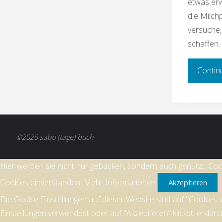
etwas erw
die Milch
versuche,
schaffen.
Contin
©2026 sabo (tage) buch
Hier werden sie nicht nur gebacken, sondern auch genutzt. Cook
Cookies einverstanden.
Mehr Informationen
Akzeptieren
Die Cookie-Einstellungen auf dieser Website sind auf "Cookies
Einstellungen verwendest oder auf "Akzeptieren" klickst, erklärs