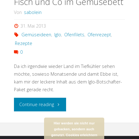
Fisch und Co im Gemüsebett
Von
sabolein
31. Mai 2013
Gemüseideen
,
Iglo
,
Ofenfilets
,
Ofenrezept
,
Rezepte
0
Da ich irgendwie wieder Land im Tiefkühler sehen
möchte, sowieso Monatsende und damit Ebbe ist,
kam mir der leckere Inhalt aus dem Iglo-Botschafter-
Paket gerade recht.
"Fisch
Continue reading
und
Hier werden sie nicht nur
gebacken, sondern auch
Co
genutzt. Cookies erleichtern