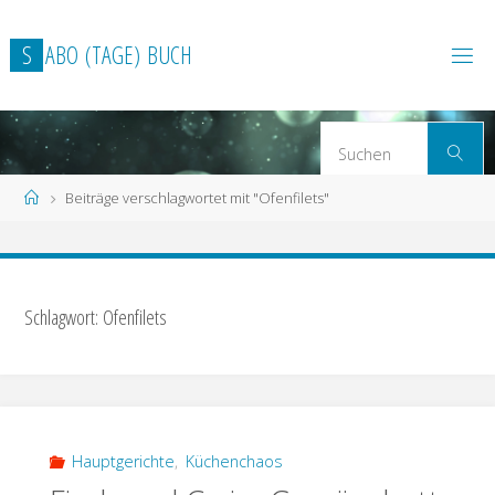
Zum
Inhalt
S
A
B
O
(
T
A
G
E
)
B
U
C
H
springen
S
Suchen
n
Start
Beiträge verschlagwortet mit "Ofenfilets"
Schlagwort: Ofenfilets
Hauptgerichte
,
Küchenchaos