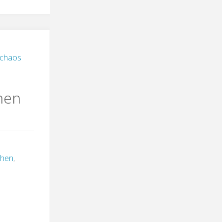
chaos
hen
chen
,