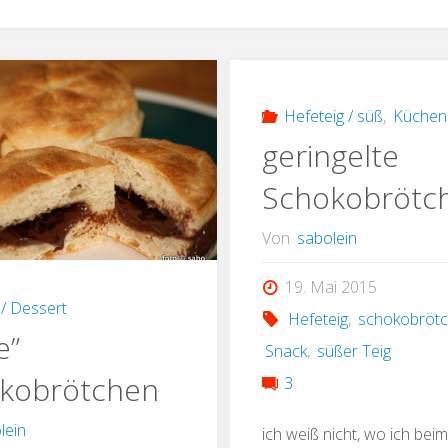
Hefeteig / süß
,
Küchen
geringelte
Schokobrötc
Von
sabolein
19. Mai 2015
/ Dessert
Hefeteig
,
schokobröt
e”
Snack
,
süßer Teig
kobrötchen
3
lein
ich weiß nicht, wo ich beim