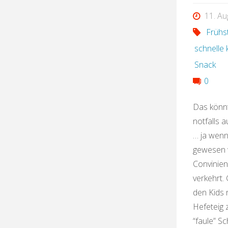
11. Au
Frühs
schnelle
Snack
0
Das könnt
notfalls 
… ja wenn 
gewesen 
Convinien
verkehrt.
den Kids 
Hefeteig
“faule” S