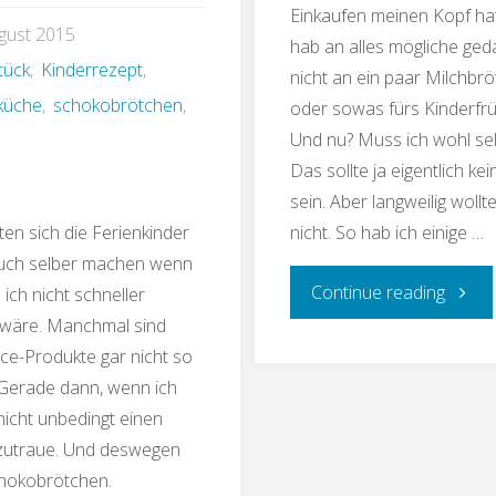
Einkaufen meinen Kopf hat
gust 2015
hab an alles mögliche ged
tück
,
Kinderrezept
,
nicht an ein paar Milchbr
 küche
,
schokobrötchen
,
oder sowas fürs Kinderfrü
Und nu? Muss ich wohl sel
Das sollte ja eigentlich ke
sein. Aber langweilig wollt
en sich die Ferienkinder
nicht. So hab ich einige …
auch selber machen wenn
"gerin
Continue reading
ich nicht schneller
wäre. Manchmal sind
Schok
ce-Produkte gar nicht so
 Gerade dann, wenn ich
nicht unbedingt einen
 zutraue. Und deswegen
chokobrötchen.