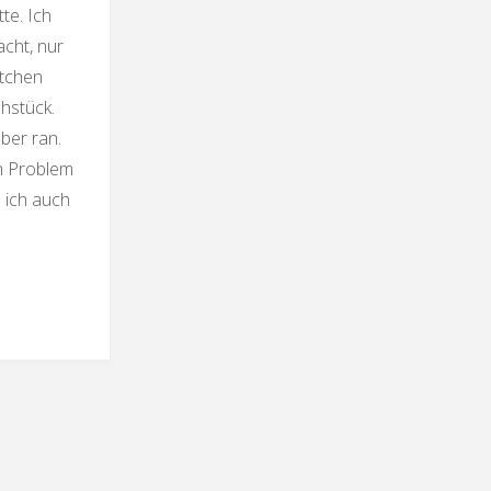
te. Ich
acht, nur
ötchen
hstück.
ber ran.
in Problem
e ich auch
gelte
obrötchen"