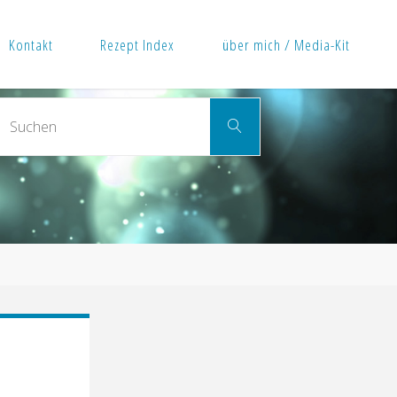
Kontakt
Rezept Index
über mich / Media-Kit
Suchen
Suchen
nach: