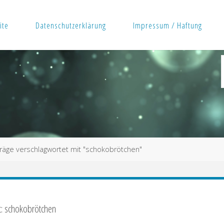
ite
Datenschutzerklärung
Impressum / Haftung
träge verschlagwortet mit "schokobrötchen"
t: schokobrötchen