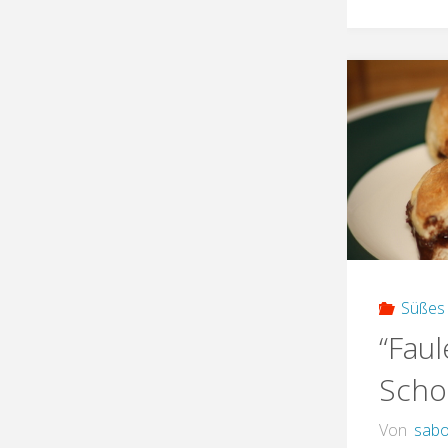
Süßes 
“Faul
Scho
Von
sabo