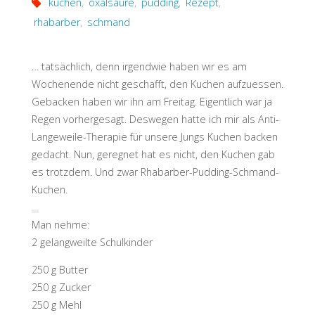
kuchen
,
oxalsäure
,
pudding
,
Rezept
,
rhabarber
,
schmand
… tatsächlich, denn irgendwie haben wir es am
Wochenende nicht geschafft, den Kuchen aufzuessen.
Gebacken haben wir ihn am Freitag. Eigentlich war ja
Regen vorhergesagt. Deswegen hatte ich mir als Anti-
Langeweile-Therapie für unsere Jungs Kuchen backen
gedacht. Nun, geregnet hat es nicht, den Kuchen gab
es trotzdem. Und zwar Rhabarber-Pudding-Schmand-
Kuchen.
Man nehme:
2 gelangweilte Schulkinder
250 g Butter
250 g Zucker
250 g Mehl