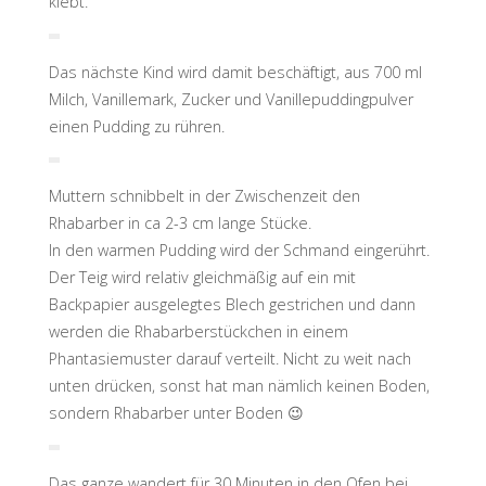
klebt.
Das nächste Kind wird damit beschäftigt, aus 700 ml
Milch, Vanillemark, Zucker und Vanillepuddingpulver
einen Pudding zu rühren.
Muttern schnibbelt in der Zwischenzeit den
Rhabarber in ca 2-3 cm lange Stücke.
In den warmen Pudding wird der Schmand eingerührt.
Der Teig wird relativ gleichmäßig auf ein mit
Backpapier ausgelegtes Blech gestrichen und dann
werden die Rhabarberstückchen in einem
Phantasiemuster darauf verteilt. Nicht zu weit nach
unten drücken, sonst hat man nämlich keinen Boden,
sondern Rhabarber unter Boden 😉
Das ganze wandert für 30 Minuten in den Ofen bei