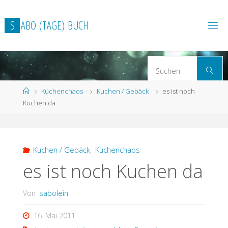
Zum
Inhalt
S
A
B
O
(
T
A
G
E
)
B
U
C
H
springen
S
Suchen
n
Start
Küchenchaos
Kuchen / Gebäck
es ist noch
Kuchen da
Kuchen / Gebäck
,
Küchenchaos
es ist noch Kuchen da
Von
sabolein
16. Mai 2011