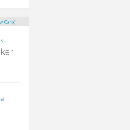
ck
cker
rei
,