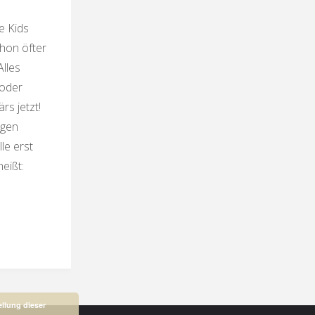
e Kids
chon öfter
Alles
 oder
rs jetzt!
ügen
le erst
heißt:
uch-
er
ellung dieser