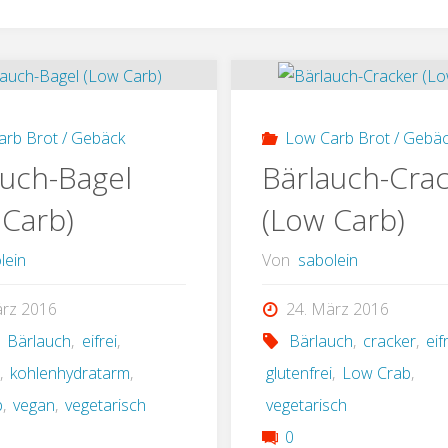
arb Brot / Gebäck
Low Carb Brot / Gebä
auch-Bagel
Bärlauch-Cra
 Carb)
(Low Carb)
lein
Von
sabolein
ärz 2016
24. März 2016
,
Bärlauch
,
eifrei
,
Bärlauch
,
cracker
,
eif
i
,
kohlenhydratarm
,
glutenfrei
,
Low Crab
,
b
,
vegan
,
vegetarisch
vegetarisch
0