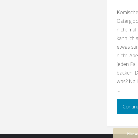
Komisches
Ostergloc
nicht mal
kann ich 
etwas st
nicht. Abe
jeden Fal
backen. D
was? Na l
…
Contin
Hier w