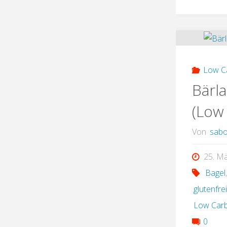
Low C
Bärl
(Low
Von
sabo
25. M
Bagel
glutenfre
Low Car
0