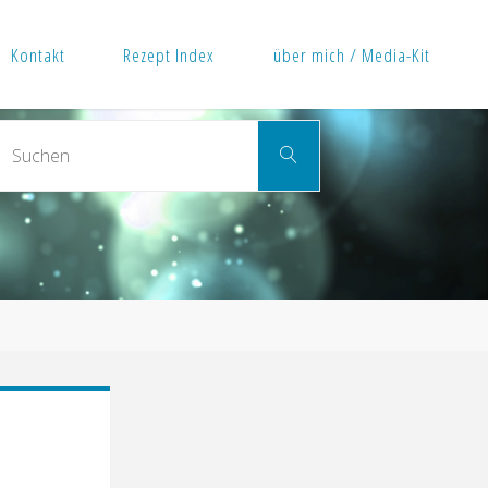
Kontakt
Rezept Index
über mich / Media-Kit
Suchen
Suchen
nach: