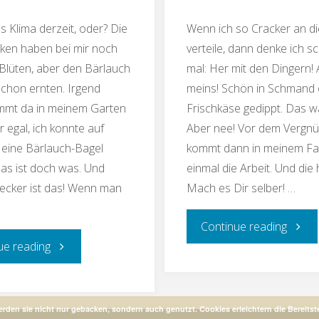
 Klima derzeit, oder? Die
Wenn ich so Cracker an di
ken haben bei mir noch
verteile, dann denke ich s
 Blüten, aber den Bärlauch
mal: Her mit den Dingern! 
schon ernten. Irgend
meins! Schön in Schmand
immt da in meinem Garten
Frischkäse gedippt. Das wä
r egal, ich konnte auf
Aber nee! Vor dem Vergn
l eine Bärlauch-Bagel
kommt dann in meinem Fal
as ist doch was. Und
einmal die Arbeit. Und die 
ecker ist das! Wenn man
Mach es Dir selber! …
"Bärla
Continue reading
"Bärlauch-
ue reading
Crack
Bagel
(Low
erden sie nicht nur gebacken, sondern auch genutzt. Cookies erleichtern die Bereitst
(Low