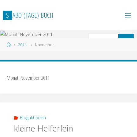
Zum
Inhalt
S
A
B
O
(
T
A
G
E
)
B
U
C
H
springen
S
Suchen
Start
2011
November
n
Monat: November 2011
Blogaktionen
kleine Helferlein