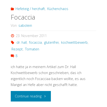
–
Hefeteig / herzhaft
,
Küchenchaos
Focaccia
Tassenparade"
Von
sabolein
23. November 2011
dr. hall
,
focaccia
,
glutenfrei
,
kochwettbewerb
,
Rezept
,
Tomaten
8
ich hatte ja in meinem Artikel zum Dr. Hall
Kochwettbewerb schon geschrieben, das ich
eigentlich noch Focacciaa backen wollte, es aus
Mangel an Hefe aber nicht geschafft hatte.
"Focaccia"
Continue reading