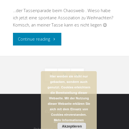
…der Tassenparade beim Chaosweib . Wieso habe
ich jetzt eine spontane Assoziation zu Weihnachten?
Komisch, an meiner Tasse kann es nicht liegen 😉
"Tasse
Continue reading
#24"
1
2
Hier werden sie nicht nur
gebacken, sondern auch
Beitrags-
genutzt. Cookies erleichtern
die Bereitstellung dieser
Webseite. Mit der Nutzung
dieser Webseite erklären Sie
Navigation
sich mit dem Einsatz von
©2026 sabo (tage) buch
Cookies einverstanden.
Mehr Informationen
Akzeptieren