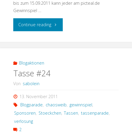
bis zum 15.09.2011 kann jeder am picteal.de
Gewinnspiel …
"Was
Continue reading
ist
ein
picteal?"
Blogaktionen
Tasse #24
Von
sabolein
13. November 2011
Blogparade
,
chaosweib
,
gewinnspiel
,
Sponsoren
,
Stoeckchen
,
Tassen
,
tassenparade
,
verlosung
2