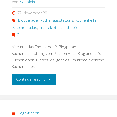
Von
sabolein
27. November 2011
Blogparade
,
küchenausstattung
,
küchenhelfer
,
Kuechen-atlas
,
nichtelektrisch
,
theofel
0
sind nun das Thema der 2. Blogparade
Küchenausstattung vom Küchen Atlas Blog und Jan’s
Küchenleben. Dieses Mal geht es um nichtelektrische
Küchenhelfer.
"kleine
Continue reading
Helferlein"
Blogaktionen