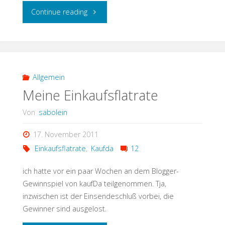
"schonmal
Continue reading
nen
Kuchen
ge-
Allgemein
Meine Einkaufsflatrate
GU-
Von
sabolein
GEL-
17. November 2011
t?"
Einkaufsflatrate
,
Kaufda
12
ich hatte vor ein paar Wochen an dem Blogger-
Gewinnspiel von kaufDa teilgenommen. Tja,
inzwischen ist der Einsendeschluß vorbei, die
Gewinner sind ausgelost.