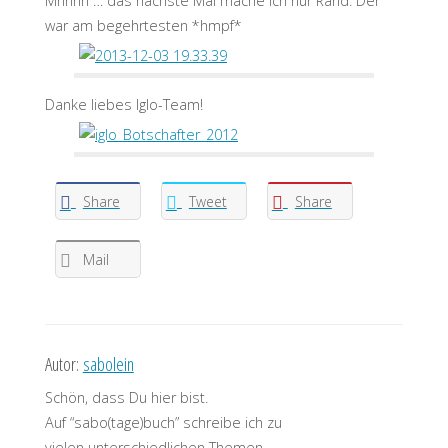
Mhhhh … das nächste Mal mache ich nur Rand. Der
war am begehrtesten *hmpf*
Danke liebes Iglo-Team!
Share
Tweet
Share
Mail
Autor:
sabolein
Schön, dass Du hier bist.
Auf “sabo(tage)buch” schreibe ich zu
vielen unterschiedlichen Themen.