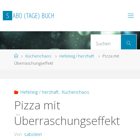
Zum
Inhalt
S
A
B
O
(
T
A
G
E
)
B
U
C
H
springen
S
Suchen
n
Start
Küchenchaos
Hefeteig / herzhaft
Pizza mit
Überraschungseffekt
Hefeteig / herzhaft
,
Küchenchaos
Pizza mit
Überraschungseffekt
Von
sabolein