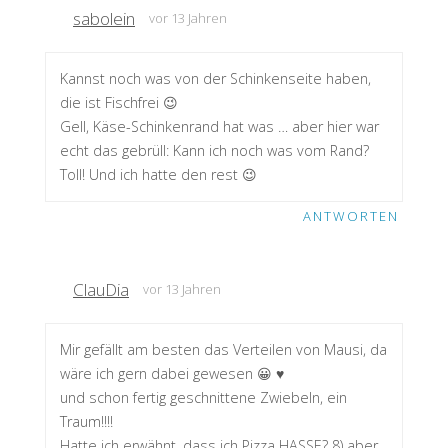
sabolein
vor 13 Jahren
Kannst noch was von der Schinkenseite haben,
die ist Fischfrei 😉
Gell, Käse-Schinkenrand hat was … aber hier war
echt das gebrüll: Kann ich noch was vom Rand?
Toll! Und ich hatte den rest 😉
ANTWORTEN
ClauDia
vor 13 Jahren
Mir gefällt am besten das Verteilen von Mausi, da
wäre ich gern dabei gewesen 😀 ♥
und schon fertig geschnittene Zwiebeln, ein
Traum!!!!
Hatte ich erwähnt, dass ich Pizza HASSE? 8) aber