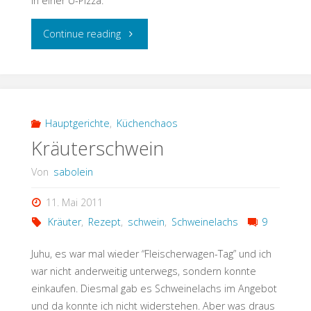
in einer Ü-Pizza.
"Pizza
Continue reading
mit
Überraschungseffekt"
Hauptgerichte
,
Küchenchaos
Kräuterschwein
Von
sabolein
11. Mai 2011
Kräuter
,
Rezept
,
schwein
,
Schweinelachs
9
Juhu, es war mal wieder “Fleischerwagen-Tag” und ich
war nicht anderweitig unterwegs, sondern konnte
einkaufen. Diesmal gab es Schweinelachs im Angebot
und da konnte ich nicht widerstehen. Aber was draus