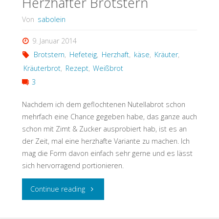
Herzhafter Brotstern
Von
sabolein
9. Januar 2014
Brotstern
,
Hefeteig
,
Herzhaft
,
käse
,
Kräuter
,
Kräuterbrot
,
Rezept
,
Weißbrot
3
Nachdem ich dem geflochtenen Nutellabrot schon
mehrfach eine Chance gegeben habe, das ganze auch
schon mit Zimt & Zucker ausprobiert hab, ist es an
der Zeit, mal eine herzhafte Variante zu machen. Ich
mag die Form davon einfach sehr gerne und es lässt
sich hervorragend portionieren.
"Herzhafter
Continue reading
Brotstern"