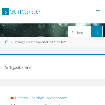
Zum
Inhalt
S
A
B
O
(
T
A
G
E
)
B
U
C
H
springen
S
Suchen
n
Start
Beiträge verschlagwortet mit "Kräuter"
Schlagwort: Kräuter
Hefeteig / herzhaft
,
Küchenchaos