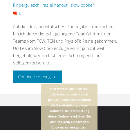
Rindergulasch
,
ras el hanout
,
slow-cooker
0
Auf die Idee, orientalisches Rindergulasch zu kochen,
bin ich durch die echt gelungene Teamfahrt mit den
Teams vom TCW, TCN und PhysioFit Peine gekommen.
Und es im Slow Cooker zu garen ist ja nicht weit
hergeholt, weil ich fast jedes Schmorgericht in
selbigem zubereite.
"Orientalisches
Continue reading
Rindergulasch
Hier werden sie nicht nur
gebacken, sondern auch
genutzt. Cookies erleichtern
aus
die Bereitstellung dieser
Webseite. Mit der Nutzung
dem
dieser Webseite erklären Sie
sich mit dem Einsatz von
©2026 sabo (tage) buch
Slow
Cookies einverstanden.