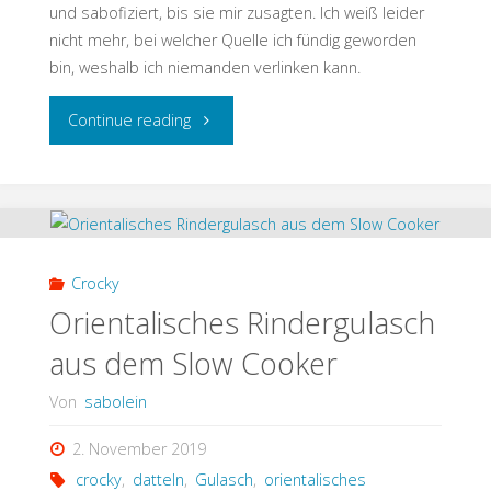
und sabofiziert, bis sie mir zusagten. Ich weiß leider
nicht mehr, bei welcher Quelle ich fündig geworden
bin, weshalb ich niemanden verlinken kann.
"Nussbrötchen
Continue reading
Low
Carb
/
Crocky
Keto"
Orientalisches Rindergulasch
aus dem Slow Cooker
Von
sabolein
2. November 2019
crocky
,
datteln
,
Gulasch
,
orientalisches