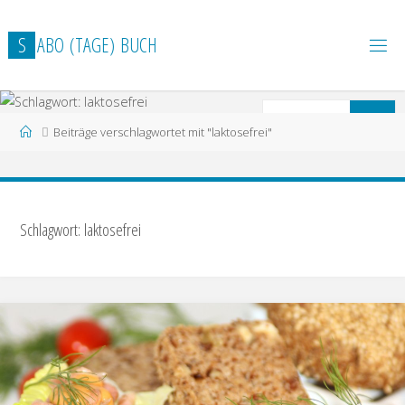
Zum
Inhalt
S
A
B
O
(
T
A
G
E
)
B
U
C
H
springen
S
Suchen
Start
Beiträge verschlagwortet mit "laktosefrei"
n
Schlagwort: laktosefrei