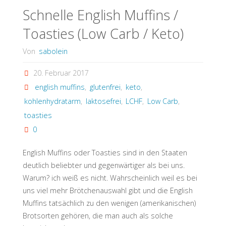
/
Schnelle English Muffins /
Toasties (Low Carb / Keto)
Keto
Von
sabolein
/
20. Februar 2017
Laktosefrei)"
english muffins
,
glutenfrei
,
keto
,
kohlenhydratarm
,
laktosefrei
,
LCHF
,
Low Carb
,
toasties
0
English Muffins oder Toasties sind in den Staaten
deutlich beliebter und gegenwärtiger als bei uns.
Warum? ich weiß es nicht. Wahrscheinlich weil es bei
uns viel mehr Brötchenauswahl gibt und die English
Muffins tatsächlich zu den wenigen (amerikanischen)
Brotsorten gehören, die man auch als solche