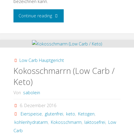
bezeichnen kann.
"Schnelle
Continue reading
English
Muffins
/
Low Carb Hauptgericht
Toasties
Kokosschmarrn (Low Carb /
Keto)
(Low
Von
sabolein
Carb
6. Dezember 2016
/
Eierspeise
,
glutenfrei
,
keto
,
Ketogen
,
Keto)"
kohlenhydratarm
,
Kokosschmarrn
,
laktosefrei
,
Low
Carb