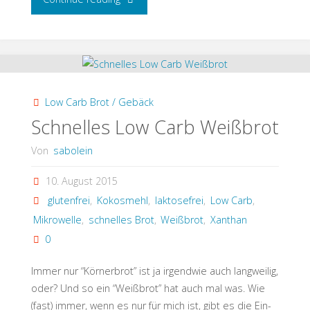
selbst
gemacht
(nicht
Low Carb Brot / Gebäck
nur
Schnelles Low Carb Weißbrot
Low
Von
sabolein
Carb)"
10. August 2015
glutenfrei
,
Kokosmehl
,
laktosefrei
,
Low Carb
,
Mikrowelle
,
schnelles Brot
,
Weißbrot
,
Xanthan
0
Immer nur “Körnerbrot” ist ja irgendwie auch langweilig,
oder? Und so ein “Weißbrot” hat auch mal was. Wie
(fast) immer, wenn es nur für mich ist, gibt es die Ein-