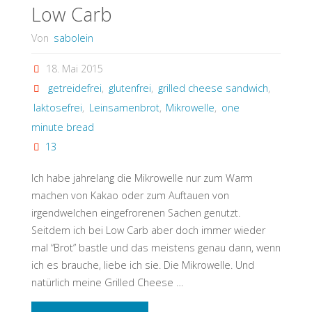
Low Carb
(Low
Von
sabolein
Carb)"
18. Mai 2015
getreidefrei
,
glutenfrei
,
grilled cheese sandwich
,
laktosefrei
,
Leinsamenbrot
,
Mikrowelle
,
one
minute bread
13
Ich habe jahrelang die Mikrowelle nur zum Warm
machen von Kakao oder zum Auftauen von
irgendwelchen eingefrorenen Sachen genutzt.
Seitdem ich bei Low Carb aber doch immer wieder
mal “Brot” bastle und das meistens genau dann, wenn
ich es brauche, liebe ich sie. Die Mikrowelle. Und
natürlich meine Grilled Cheese …