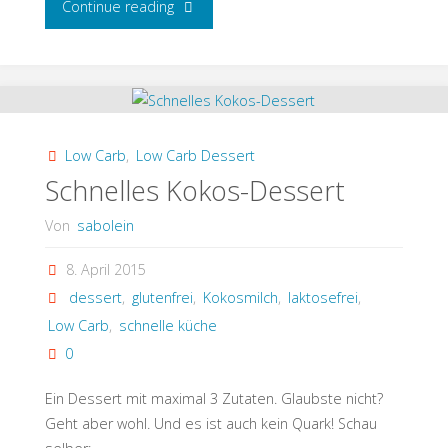
"Ein-
Continue reading
Minuten-
Leinsamen-
Brot
Low Carb
,
Low Carb Dessert
Low
Schnelles Kokos-Dessert
Carb"
Von
sabolein
8. April 2015
dessert
,
glutenfrei
,
Kokosmilch
,
laktosefrei
,
Low Carb
,
schnelle küche
0
Ein Dessert mit maximal 3 Zutaten. Glaubste nicht?
Geht aber wohl. Und es ist auch kein Quark! Schau