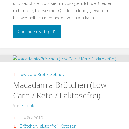
und sabofiziert, bis sie mir zusagten. Ich weiß leider
nicht mehr, bei welcher Quelle ich fündig geworden
bin, weshalb ich niemanden verlinken kann.
"Nussbrötchen
Continue reading
Low
Carb
/
Low Carb Brot / Gebäck
Keto"
Macadamia-Brötchen (Low
Carb / Keto / Laktosefrei)
Von
sabolein
1. März 2019
Brötchen
,
glutenfrei
,
Ketogen
,