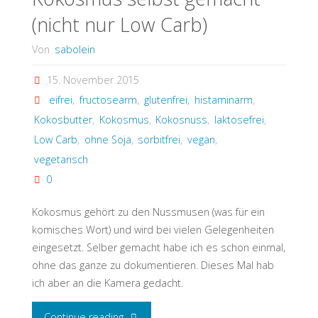
(nicht nur Low Carb)
Von
sabolein
15. November 2015
eifrei
,
fructosearm
,
glutenfrei
,
histaminarm
,
Kokosbutter
,
Kokosmus
,
Kokosnuss
,
laktosefrei
,
Low Carb
,
ohne Soja
,
sorbitfrei
,
vegan
,
vegetarisch
0
Kokosmus gehört zu den Nussmusen (was für ein
komisches Wort) und wird bei vielen Gelegenheiten
eingesetzt. Selber gemacht habe ich es schon einmal,
ohne das ganze zu dokumentieren. Dieses Mal hab
ich aber an die Kamera gedacht.
"Kokosmus
Continue reading