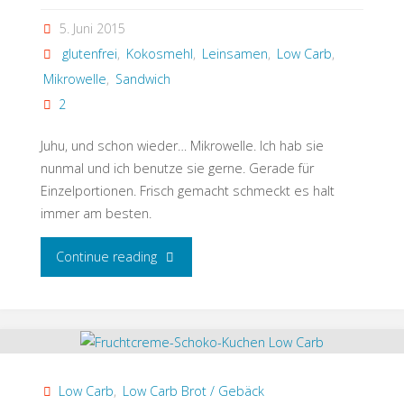
5. Juni 2015
glutenfrei
,
Kokosmehl
,
Leinsamen
,
Low Carb
,
Mikrowelle
,
Sandwich
2
Juhu, und schon wieder… Mikrowelle. Ich hab sie
nunmal und ich benutze sie gerne. Gerade für
Einzelportionen. Frisch gemacht schmeckt es halt
immer am besten.
"Sandwich”Toast”
Continue reading
aus
der
Mikrowelle
Low Carb
,
Low Carb Brot / Gebäck