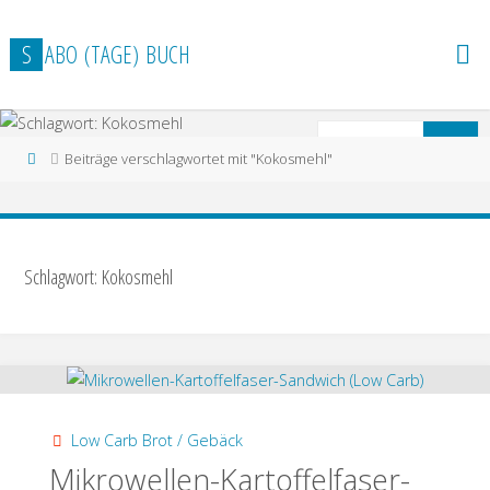
Zum
Inhalt
S
A
B
O
(
T
A
G
E
)
B
U
C
H
springen
S
Suchen
Start
Beiträge verschlagwortet mit "Kokosmehl"
n
Schlagwort: Kokosmehl
Low Carb Brot / Gebäck
Mikrowellen-Kartoffelfaser-