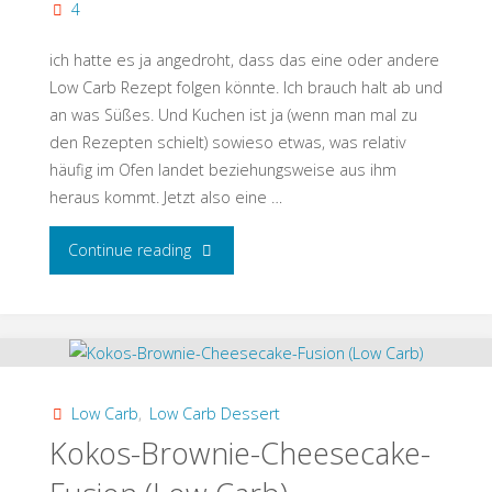
4
ich hatte es ja angedroht, dass das eine oder andere
Low Carb Rezept folgen könnte. Ich brauch halt ab und
an was Süßes. Und Kuchen ist ja (wenn man mal zu
den Rezepten schielt) sowieso etwas, was relativ
häufig im Ofen landet beziehungsweise aus ihm
heraus kommt. Jetzt also eine …
"Mandel-
Continue reading
und
Kokosmehl
Marmorkuchen
Low Carb
,
Low Carb Dessert
(Low
Kokos-Brownie-Cheesecake-
Carb)"