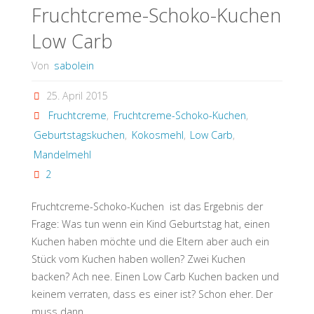
(Low
Fruchtcreme-Schoko-Kuchen
Low Carb
Carb)"
Von
sabolein
25. April 2015
Fruchtcreme
,
Fruchtcreme-Schoko-Kuchen
,
Geburtstagskuchen
,
Kokosmehl
,
Low Carb
,
Mandelmehl
2
Fruchtcreme-Schoko-Kuchen ist das Ergebnis der
Frage: Was tun wenn ein Kind Geburtstag hat, einen
Kuchen haben möchte und die Eltern aber auch ein
Stück vom Kuchen haben wollen? Zwei Kuchen
backen? Ach nee. Einen Low Carb Kuchen backen und
keinem verraten, dass es einer ist? Schon eher. Der
muss dann …