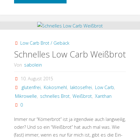
Kartoffelfaser-
Sandwich
(Low
Low Carb Brot / Gebäck
Carb)"
Schnelles Low Carb Weißbrot
Von
sabolein
10. August 2015
glutenfrei
,
Kokosmehl
,
laktosefrei
,
Low Carb
,
Mikrowelle
,
schnelles Brot
,
Weißbrot
,
Xanthan
0
Immer nur “Körnerbrot” ist ja irgendwie auch langweilig,
oder? Und so ein “Weißbrot” hat auch mal was. Wie
(fast) immer, wenn es nur für mich ist, gibt es die Ein-