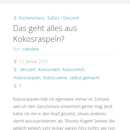
Cheesecake-
Fusion
Küchenchaos
,
Süßes / Dessert
Das geht alles aus
(Low
Kokosraspeln?
Carb)"
Von
sabolein
12. Januar 2015
dessert
,
Kokosmehl
,
Kokosmilch
,
Kokosraspeln
,
Kokossahne
,
selbst gemacht
7
Kokosraspeln hab ich irgendwie immer im Schrank,
weil ich den Geschmack unheimlich gerne mag. Jetzt
hatte ich mir in den Kopf gesetzt, etwas anderes
damit auszuprobieren, als “Bounty-Kugeln” (wobei die
wirklich wirklich sehr lecker waren! Also nichts wie rein