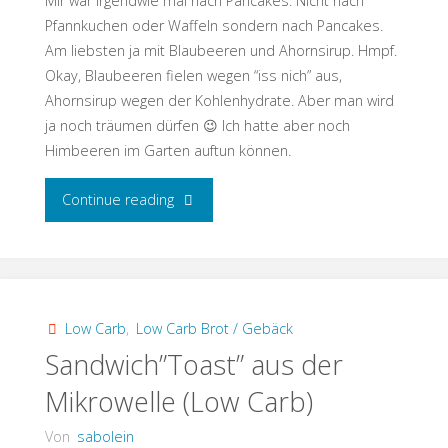
Mir war irgendwie mal nach Pancakes. Nicht nach
Pfannkuchen oder Waffeln sondern nach Pancakes.
Am liebsten ja mit Blaubeeren und Ahornsirup. Hmpf.
Okay, Blaubeeren fielen wegen “iss nich” aus,
Ahornsirup wegen der Kohlenhydrate. Aber man wird
ja noch träumen dürfen 😉 Ich hatte aber noch
Himbeeren im Garten auftun können.
"Kokos-
Continue reading
Pancakes
(Low
Carb)"
Low Carb
,
Low Carb Brot / Gebäck
Sandwich”Toast” aus der
Mikrowelle (Low Carb)
Von
sabolein