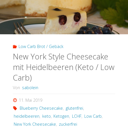
Low Carb Brot / Gebäck
New York Style Cheesecake
mit Heidelbeeren (Keto / Low
Carb)
Von
sabolein
11. Mai 2019
Blueberry Cheesecake
,
glutenfrei
,
heidelbeeren
,
keto
,
Ketogen
,
LCHF
,
Low Carb
,
New York Cheesecake
,
zuckerfrei