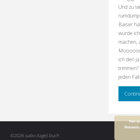
Und zu la
rumdümpel
Baiser ha
würde ich
machen, ab
Mooooooo
ich den j
trimmen? 
jeden Fall
Contin
Hier w
Webseite.
©2026 sabo (tage) buch