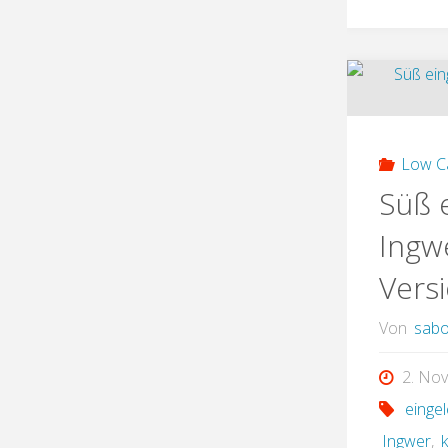
Low C
Süß 
Ingw
Versi
Von
sabo
2. No
einge
Ingwer
,