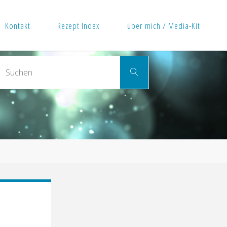
Kontakt
Rezept Index
über mich / Media-Kit
Suchen
Suchen
nach: