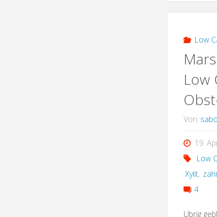
Low C
Mars
Low 
Obst
Von
sabo
19. Ap
Low 
Xylit
,
zah
4
Übrig geb