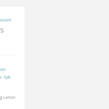
essert
s
mon
e
,
Xylit
mag Lemon