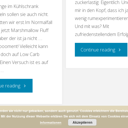
zuckerlastig. Eigentlich. U
nge im Kühlschrank
mir in den Kopf, dass ich j
n sollen sie auch nicht.
wenig rumexperimentieren
tten wir erst.Im Normalfall
Und mit was? Mit
 jetzt Marshmallow Fluff
zufriedenstellendem Erfolg
er der ist ja nicht ….
oment! Vielleicht kann
"Lemo
Continue reading
a doch auf Low Carb
Einen Versuch ist es auf
Baiser
 …
Low
"Marshmallow
ue reading
Carb"
Fluff
erden sie nicht nur gebacken, sondern auch genutzt. Cookies erleichtern die Bereitst
Low
 Mit der Nutzung dieser Webseite erklären Sie sich mit dem Einsatz von Cookies ein
Akzeptieren
Informationen
Carb