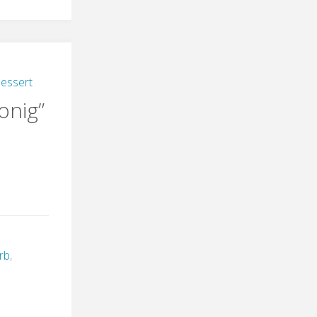
essert
onig”
d
rb
,