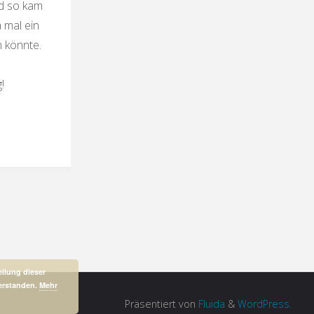
nd so kam
a mal ein
 könnte.
!
n-
s
ellung dieser
verstanden.
Mehr
Präsentiert von
Fluida
&
WordPress.