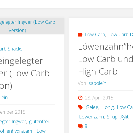
Low Carb
,
Low Carb D
Löwenzahn”h
arb Snacks
Low Carb un
eingelegter
High Carb
er (Low Carb
on)
Von
sabolein
lein
28. April 2015
Gelee
,
Honig
,
Low Ca
vember 2015
Löwenzahn
,
Sirup
,
Xylit
legter Ingwer
,
glutenfrei
,
8
kohlenhydratarm
,
Low