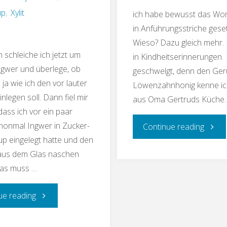
up
,
Xylit
ich habe bewusst das Wor
in Anführungsstriche geset
Wieso? Dazu gleich mehr.
 schleiche ich jetzt um
in Kindheitserinnerungen
gwer und überlege, ob
geschwelgt, denn den Ge
ja wie ich den vor lauter
Löwenzahnhonig kenne i
nlegen soll. Dann fiel mir
aus Oma Gertruds Küche.
dass ich vor ein paar
honmal Ingwer in Zucker-
"Löwe
Continue reading
up eingelegt hatte und den
Low
 aus dem Glas naschen
Das muss …
Carb
"Süß
ue reading
und
eingelegter
High