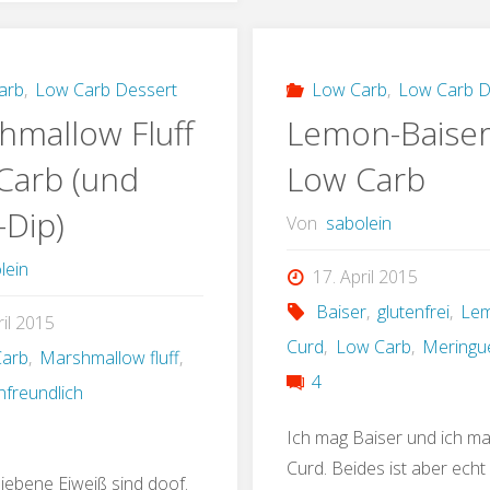
Ingwer
Carb"
(Low
arb
,
Low Carb Dessert
Low Carb
,
Low Carb D
hmallow Fluff
Lemon-Baiser
Carb
Carb (und
Low Carb
Version)"
-Dip)
Von
sabolein
lein
17. April 2015
Baiser
,
glutenfrei
,
Le
ril 2015
Curd
,
Low Carb
,
Meringu
Carb
,
Marshmallow fluff
,
4
nfreundlich
Ich mag Baiser und ich 
Curd. Beides ist aber echt
liebene Eiweiß sind doof.