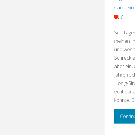
Carb
,
Sir
0
Seit Tagen
meinen In
und wenn 
Schreck ei
aber ein, 
Jahren sc
Honig-Sir
echt pur
konnte. 
Contin