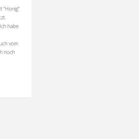
t “Honig”
zt.
 Ich habe
ruch vom
ch noch
nzahn”honig”