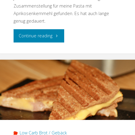
Zusammenstellung für meine Pasta mit
Aprikosenkernmehl gefunden. Es hat auch lange
genug gedauert.
"Pasta
Continue reading
mit
Aprikosenkernmehl
(Low
Carb
/
Keto)"
Low Carb Brot / Gebäck