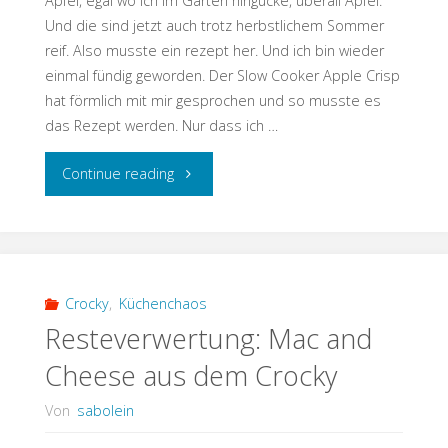
Äpfel, egal wo ich im Garten hingucke, überall Äpfel.
Und die sind jetzt auch trotz herbstlichem Sommer
reif. Also musste ein rezept her. Und ich bin wieder
einmal fündig geworden. Der Slow Cooker Apple Crisp
hat förmlich mit mir gesprochen und so musste es
das Rezept werden. Nur dass ich …
"Apple
Continue reading
Crisp
aus
dem
Crocky
,
Küchenchaos
Resteverwertung: Mac and
Crocky"
Cheese aus dem Crocky
Von
sabolein