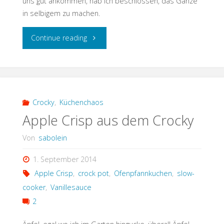
uns gut ankommen, hab ich beschlossen, das Ganze
in selbigem zu machen.
"Crocky-
Continue reading
Picadillo"
Crocky
,
Küchenchaos
Apple Crisp aus dem Crocky
Von
sabolein
1. September 2014
Apple Crisp
,
crock pot
,
Ofenpfannkuchen
,
slow-
cooker
,
Vanillesauce
2