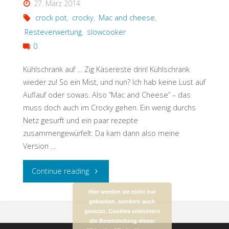
27. März 2014
crock pot
,
crocky
,
Mac and cheese
,
Resteverwertung
,
slowcooker
0
Kühlschrank auf … Zig Käsereste drin! Kühlschrank
wieder zu! So ein Mist, und nun? Ich hab keine Lust auf
Auflauf oder sowas. Also “Mac and Cheese” – das
muss doch auch im Crocky gehen. Ein wenig durchs
Netz gesurft und ein paar rezepte
zusammengewürfelt. Da kam dann also meine
Version …
"Resteverwertung:
Continue reading
Mac
Hier werden sie nicht nur
gebacken, sondern auch
genutzt. Cookies erleichtern
and
die Bereitstellung dieser