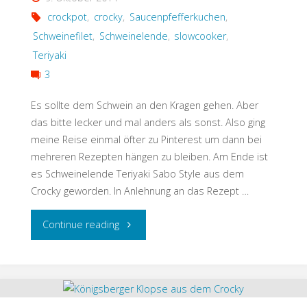
crockpot
,
crocky
,
Saucenpfefferkuchen
,
Schweinefilet
,
Schweinelende
,
slowcooker
,
Teriyaki
3
Es sollte dem Schwein an den Kragen gehen. Aber
das bitte lecker und mal anders als sonst. Also ging
meine Reise einmal öfter zu Pinterest um dann bei
mehreren Rezepten hängen zu bleiben. Am Ende ist
es Schweinelende Teriyaki Sabo Style aus dem
Crocky geworden. In Anlehnung an das Rezept …
"Schweinelende
Continue reading
Teriyaki
aus