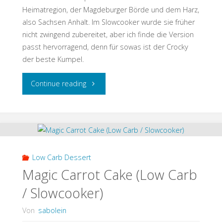
Heimatregion, der Magdeburger Börde und dem Harz,
also Sachsen Anhalt. Im Slowcooker wurde sie früher
nicht zwingend zubereitet, aber ich finde die Version
passt hervorragend, denn für sowas ist der Crocky
der beste Kumpel.
"Pottsuse
Continue reading
aus
dem
Slowcooker
Low Carb Dessert
(Low
Magic Carrot Cake (Low Carb
/ Slowcooker)
Carb
Von
sabolein
/