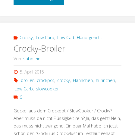
Butter
/
Ghee
Crocky
,
Low Carb
,
Low Carb Hauptgericht
Crocky-Broiler
im
Von
sabolein
Crocky"
5. April 2015
broiler
,
crockpot
,
crocky
,
Hähnchen
,
hühnchen
,
Low Carb
,
slowcooker
6
Gockel aus dem Crockpot / SlowCooker / Crocky?
Aber muss da nicht Flüssigkeit rein? Ja, das geht! Nein,
das muss nicht zwingend. Ein paar Mal habe ich jetzt
schon den “Gockulus Crockylus” im Testlauf gehabt