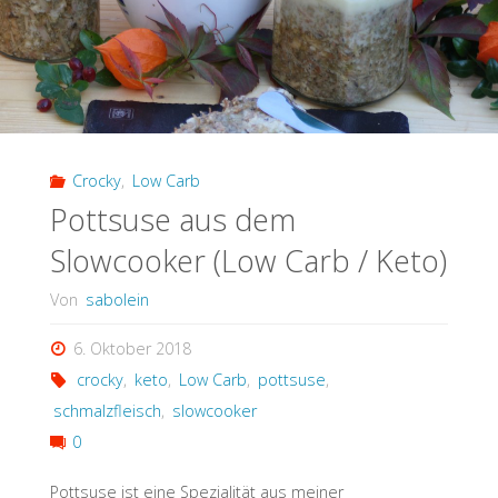
Crocky
,
Low Carb
Pottsuse aus dem
Slowcooker (Low Carb / Keto)
Von
sabolein
6. Oktober 2018
crocky
,
keto
,
Low Carb
,
pottsuse
,
schmalzfleisch
,
slowcooker
0
Pottsuse ist eine Spezialität aus meiner