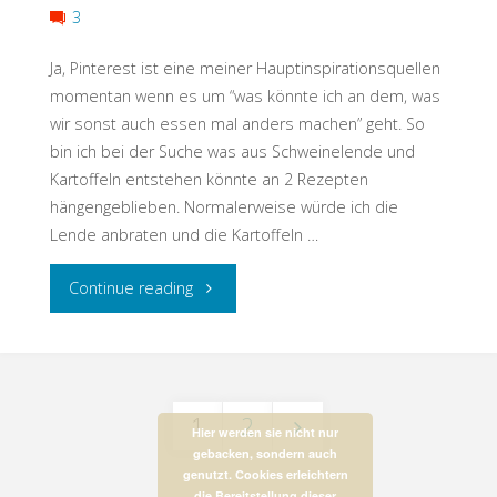
3
Ja, Pinterest ist eine meiner Hauptinspirationsquellen
momentan wenn es um “was könnte ich an dem, was
wir sonst auch essen mal anders machen” geht. So
bin ich bei der Suche was aus Schweinelende und
Kartoffeln entstehen könnte an 2 Rezepten
hängengeblieben. Normalerweise würde ich die
Lende anbraten und die Kartoffeln …
"inspired
Continue reading
by
Pinterest
1
2
–
Hier werden sie nicht nur
gebacken, sondern auch
Beitrags-
genutzt. Cookies erleichtern
Schweinelende
die Bereitstellung dieser