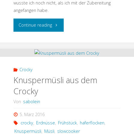
wusste ich noch nicht, als ich mit der Zubereitung
angefangen habe.
"Brokkoli-
Continue reading
Sesam-
Huhn
im
Crocky
Crocky"
Knuspermüsli aus dem
Crocky
Von
sabolein
5. März 2016
crocky
,
Erdnüsse
,
Frühstück
,
haferflocken
,
Knuspermüsli
,
Müsli
,
slowcooker