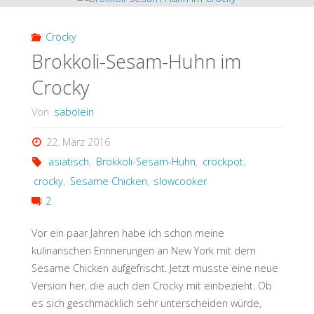
(Low
Crocky
Carb
Brokkoli-Sesam-Huhn im
Crocky
/
Von
sabolein
Slowcooker)"
22. März 2016
asiatisch
,
Brokkoli-Sesam-Huhn
,
crockpot
,
crocky
,
Sesame Chicken
,
slowcooker
2
Vor ein paar Jahren habe ich schon meine
kulinarischen Erinnerungen an New York mit dem
Sesame Chicken aufgefrischt. Jetzt musste eine neue
Version her, die auch den Crocky mit einbezieht. Ob
es sich geschmacklich sehr unterscheiden würde,