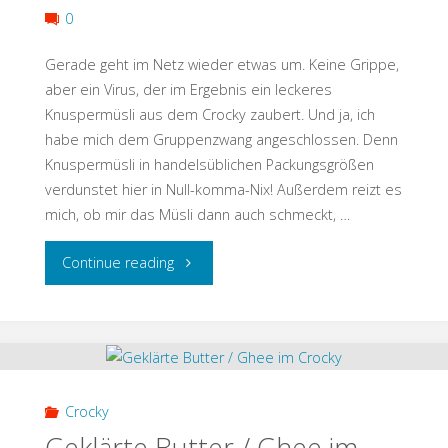
0
Gerade geht im Netz wieder etwas um. Keine Grippe,
aber ein Virus, der im Ergebnis ein leckeres
Knuspermüsli aus dem Crocky zaubert. Und ja, ich
habe mich dem Gruppenzwang angeschlossen. Denn
Knuspermüsli in handelsüblichen Packungsgrößen
verdunstet hier in Null-komma-Nix! Außerdem reizt es
mich, ob mir das Müsli dann auch schmeckt, …
"Knuspermüsli
Continue reading
aus
dem
Crocky"
Crocky
Geklärte Butter / Ghee im