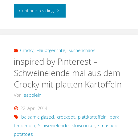
"Königsberger
Continue reading
Klopse
aus
dem
Crocky
,
Hauptgerichte
,
Küchenchaos
inspired by Pinterest –
Crocky"
Schweinelende mal aus dem
Crocky mit platten Kartoffeln
Von
sabolein
22. April 2014
balsamic glazed
,
crockpot
,
plattkartoffeln
,
pork
tenderloin
,
Schweinelende
,
slowcooker
,
smashed
potatoes