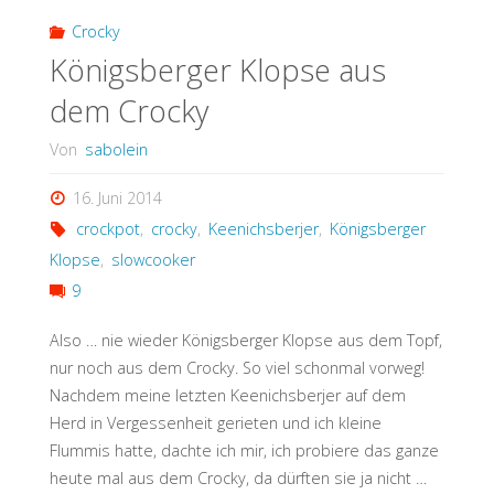
dem
Crocky
Crocky"
Königsberger Klopse aus
dem Crocky
Von
sabolein
16. Juni 2014
crockpot
,
crocky
,
Keenichsberjer
,
Königsberger
Klopse
,
slowcooker
9
Also … nie wieder Königsberger Klopse aus dem Topf,
nur noch aus dem Crocky. So viel schonmal vorweg!
Nachdem meine letzten Keenichsberjer auf dem
Herd in Vergessenheit gerieten und ich kleine
Flummis hatte, dachte ich mir, ich probiere das ganze
heute mal aus dem Crocky, da dürften sie ja nicht …