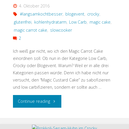
4. Oktober 2016
Keto)"
#langsamkochtbesser
,
blogevent
,
crocky
,
glutenfrei
,
kohlenhydratarm
,
Low Carb
,
magic cake
,
magic carrot cake
,
slowcooker
2
Ich weiß gar nicht, wo ich den Magic Carrot Cake
einordnen soll. Ob nun in der Kategorie Low Carb,
Crocky oder Blogevent. Warum? Weil er in alle drei
Kategorien passen würde. Denn ich habe nicht nur
versucht, den “Magic Custard Cake” zu sabofizieren
und low carbifizieren, sondern er sollte auch …
"Magic
Continue reading
Carrot
Cake