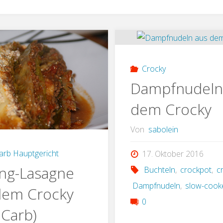
Crocky
Dampfnudeln
dem Crocky
Von
sabolein
arb Hauptgericht
17. Oktober 2016
ing-Lasagne
Buchteln
,
crockpot
,
c
Dampfnudeln
,
slow-cook
dem Crocky
0
 Carb)