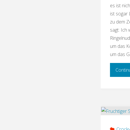
es ist ni
ist sogar
zu dem Ze
sagt: Ich 
Ringelnud
um das K
um das G
Contin
Crock