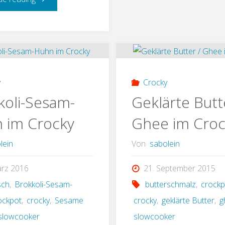
Lasagne
aus
dem
y
Crocky
Crocky
koli-Sesam-
Geklärte Butt
 im Crocky
Ghee im Croc
(Low
Carb)"
lein
Von
sabolein
ärz 2016
21. September 2015
sch
,
Brokkoli-Sesam-
butterschmalz
,
crockp
ockpot
,
crocky
,
Sesame
crocky
,
geklärte Butter
,
g
slowcooker
slowcooker