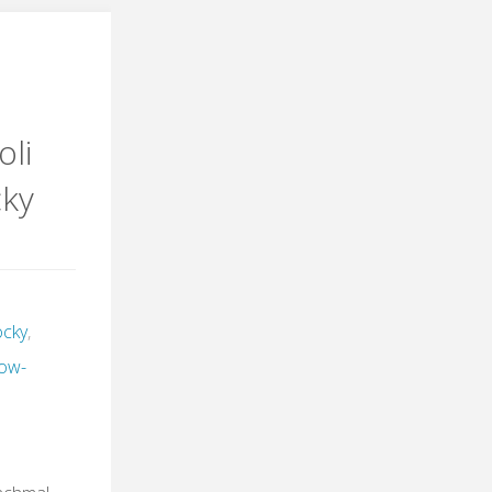
oli
"
cky
ocky
,
low-