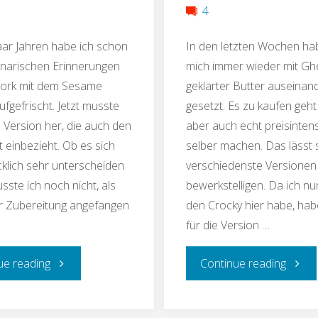
4
aar Jahren habe ich schon
In den letzten Wochen ha
inarischen Erinnerungen
mich immer wieder mit Gh
ork mit dem Sesame
geklärter Butter auseinan
ufgefrischt. Jetzt musste
gesetzt. Es zu kaufen geht 
 Version her, die auch den
aber auch echt preisintensi
t einbezieht. Ob es sich
selber machen. Das lässt 
lich sehr unterscheiden
verschiedenste Versionen
sste ich noch nicht, als
bewerkstelligen. Da ich n
er Zubereitung angefangen
den Crocky hier habe, hab
für die Version …
"Brokkoli-
"Geklä
ue reading
Continue reading
Sesam-
Butter