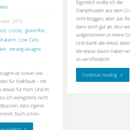
Eigentlich wollte ich die
lein
Dampfnudeln aus dem Cro
nicht bloggen, aber das R
ktober 2016
dann doch gut an. Also wi
pot
,
crocky
,
glutenfrei
,
aufgenommen in meine S
dratarm
,
Low Carb
,
Und damit alle etwas dav
ker
,
wirsing-lasagne
die etwas davon haben wol
es veröffentlicht.
asagne ist sowas wie
"Damp
Continue reading
den für Halbfaule – mit
aus
o etwas für mich. Und im
ss ich wenigstens nicht
dem
ufpassen, dass irgend
rennt. Auch schön.
Crocky
"Wirsing-
ue reading