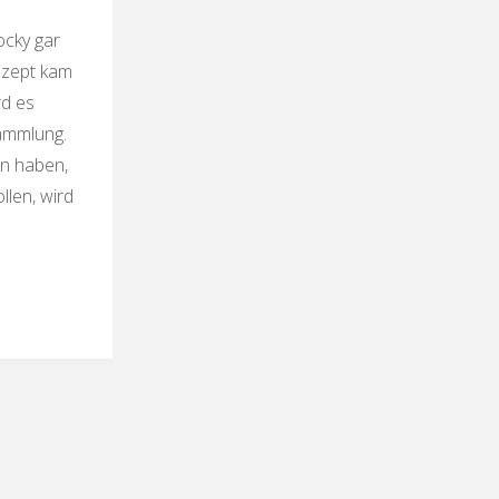
cky gar
ezept kam
rd es
ammlung.
on haben,
len, wird
fnudeln
"