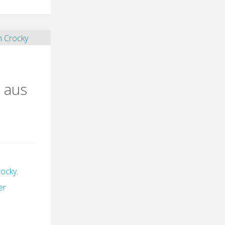
 aus
rocky
,
er