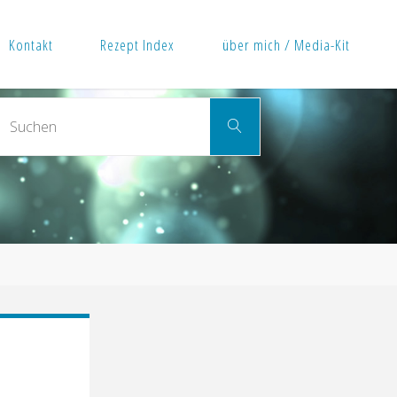
Kontakt
Rezept Index
über mich / Media-Kit
Suchen
Suchen
nach: