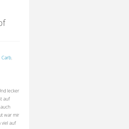
"
pf
 Carb
,
Und lecker
t auf
 auch
ut war mir
viel auf