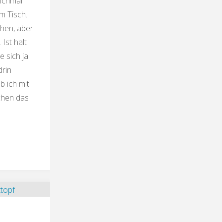
anchmal
m Tisch.
ehen, aber
 Ist halt
 sich ja
drin
b ich mit
chen das
er
li