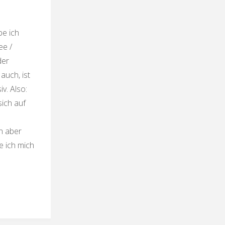
be ich
ee /
der
auch, ist
v. Also:
sich auf
un aber
e ich mich
rte