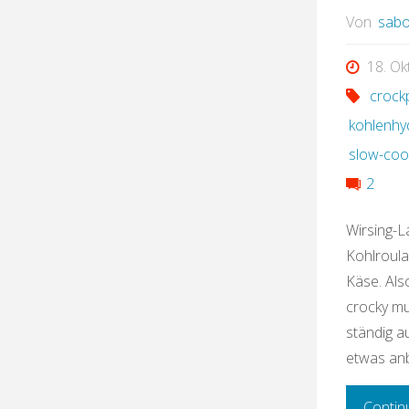
Von
sabo
18. O
crock
kohlenhy
slow-coo
2
Wirsing-L
Kohlroula
Käse. Als
crocky mu
ständig a
etwas anb
Contin