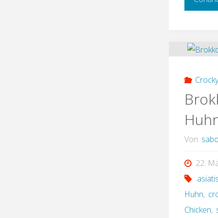
Crock
Brok
Huhn
Von
sabo
22. M
asiati
Huhn
,
cr
Chicken
,