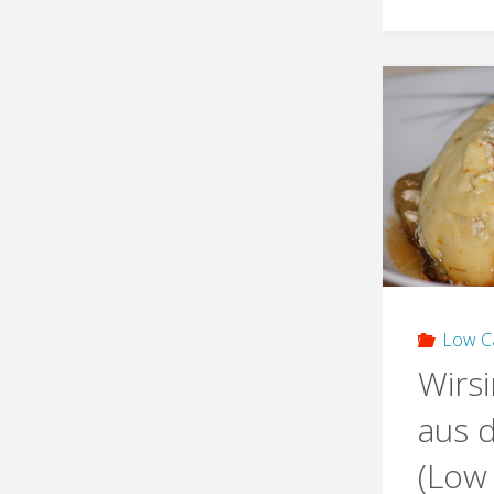
Low C
Wirs
aus 
(Low