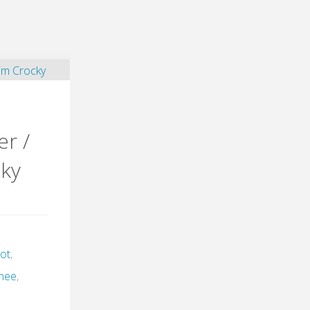
er /
ky
ot
,
hee
,