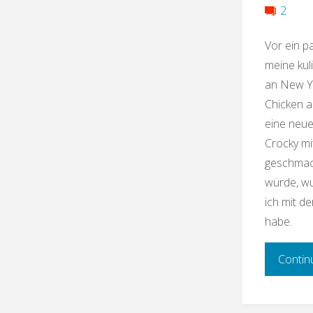
2
Vor ein p
meine kul
an New Y
Chicken a
eine neue
Crocky mi
geschmack
würde, wu
ich mit d
habe.
Contin