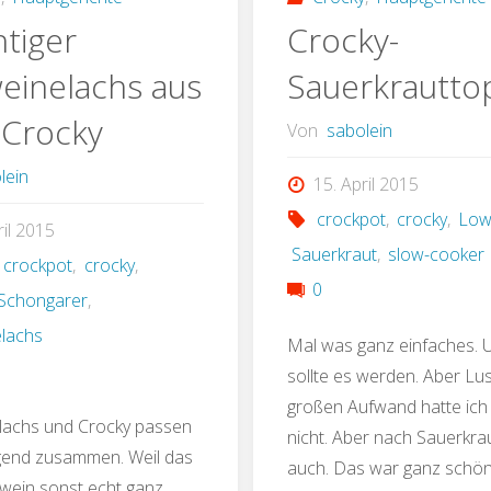
Crocky
htiger
Crocky-
einelachs aus
Sauerkrautto
Crocky
Von
sabolein
lein
15. April 2015
crockpot
,
crocky
,
Low
ril 2015
Sauerkraut
,
slow-cooker
,
crockpot
,
crocky
,
0
Schongarer
,
lachs
Mal was ganz einfaches. 
sollte es werden. Aber Lus
großen Aufwand hatte ich
lachs und Crocky passen
nicht. Aber nach Sauerkra
gend zusammen. Weil das
auch. Das war ganz schön 
wein sonst echt ganz