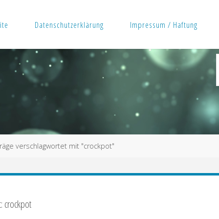
ite
Datenschutzerklärung
Impressum / Haftung
räge verschlagwortet mit "crockpot"
: crockpot