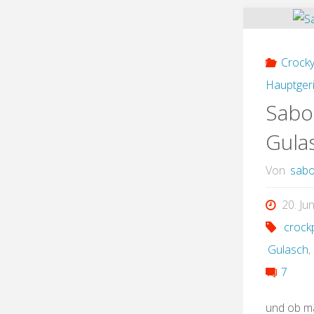
Crock
Hauptgeri
Sabo
Gula
Von
sabo
20. Ju
crock
Gulasch
,
7
und ob ma