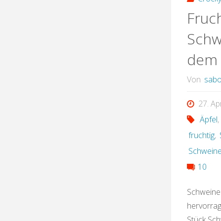
Fruc
Schw
dem 
Von
sabo
27. Ap
Äpfel
fruchtig
,
Schweine
10
Schweine
hervorra
Stück Sch