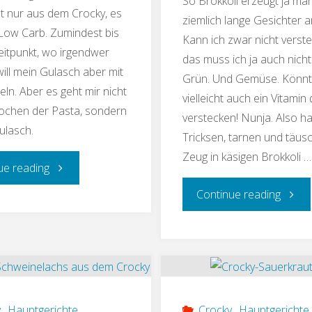
So Brokkoli erzeugt ja m
cht nur aus dem Crocky, es
ziemlich lange Gesichter a
 Low Carb. Zumindest bis
Kann ich zwar nicht verst
itpunkt, wo irgendwer
das muss ich ja auch nicht.
will mein Gulasch aber mit
Grün. Und Gemüse. Könnte
eln. Aber es geht mir nicht
vielleicht auch ein Vitamin 
ochen der Pasta, sondern
verstecken! Nunja. Also ha
ulasch.
Tricksen, tarnen und täus
Zeug in käsigen Brokkoli …
"Sabos
ue reading
"Käsig
Continue reading
Crocky-
Brokko
Gulasch"
aus
dem
y
,
Hauptgerichte
Crocky
,
Hauptgerichte