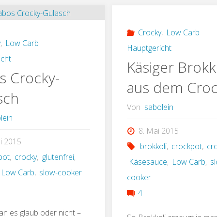
Huhn
/
im
Ghee
Crocky
,
Low Carb
y
,
Low Carb
Hauptgericht
Crocky"
im
cht
Käsiger Brokk
s Crocky-
Crocky
aus dem Cro
sch
Von
sabolein
lein
8. Mai 2015
ni 2015
brokkoli
,
crockpot
,
cr
pot
,
crocky
,
glutenfrei
,
Käsesauce
,
Low Carb
,
s
Low Carb
,
slow-cooker
cooker
4
n es glaub oder nicht –