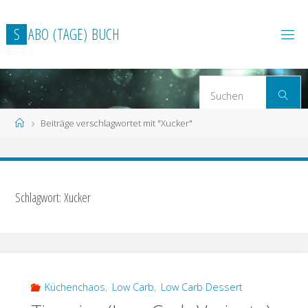
Zum
Inhalt
S
A
B
O
(
T
A
G
E
)
B
U
C
H
springen
S
Suchen
n
Start
Beiträge verschlagwortet mit "Xucker"
Schlagwort: Xucker
Küchenchaos
,
Low Carb
,
Low Carb Dessert