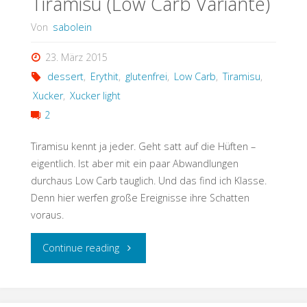
Tiramisu (Low Carb Variante)
Von
sabolein
23. März 2015
dessert
,
Erythit
,
glutenfrei
,
Low Carb
,
Tiramisu
,
Xucker
,
Xucker light
2
Tiramisu kennt ja jeder. Geht satt auf die Hüften –
eigentlich. Ist aber mit ein paar Abwandlungen
durchaus Low Carb tauglich. Und das find ich Klasse.
Denn hier werfen große Ereignisse ihre Schatten
voraus.
"Tiramisu
Continue reading
(Low
Carb