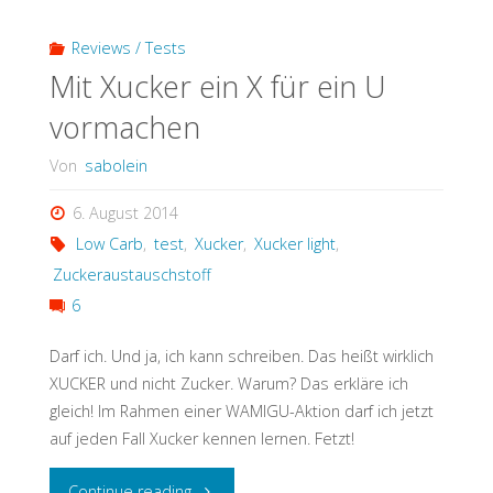
Variante)"
Reviews / Tests
Mit Xucker ein X für ein U
vormachen
Von
sabolein
6. August 2014
Low Carb
,
test
,
Xucker
,
Xucker light
,
Zuckeraustauschstoff
6
Darf ich. Und ja, ich kann schreiben. Das heißt wirklich
XUCKER und nicht Zucker. Warum? Das erkläre ich
gleich! Im Rahmen einer WAMIGU-Aktion darf ich jetzt
auf jeden Fall Xucker kennen lernen. Fetzt!
"Mit
Continue reading