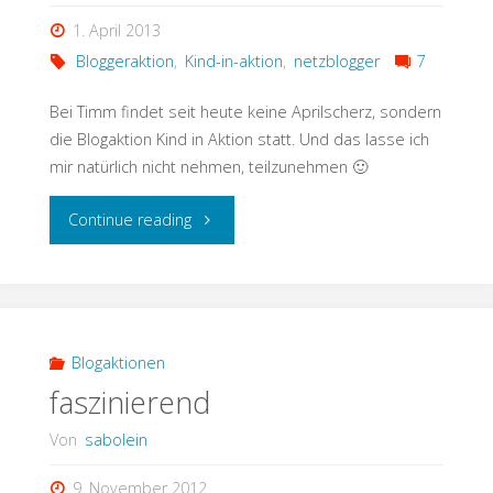
1. April 2013
Bloggeraktion
,
Kind-in-aktion
,
netzblogger
7
Bei Timm findet seit heute keine Aprilscherz, sondern
die Blogaktion Kind in Aktion statt. Und das lasse ich
mir natürlich nicht nehmen, teilzunehmen 🙂
"Neue
Continue reading
Aktion
–
Kind
Blogaktionen
faszinierend
in
Von
sabolein
Aktion"
9. November 2012