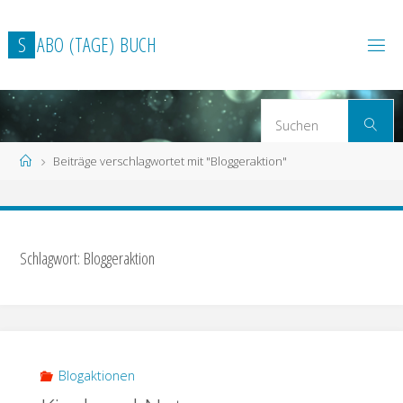
Zum
Inhalt
S
A
B
O
(
T
A
G
E
)
B
U
C
H
springen
S
Suchen
n
Start
Beiträge verschlagwortet mit "Bloggeraktion"
Schlagwort: Bloggeraktion
Blogaktionen