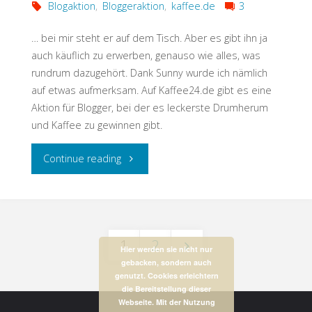
Blogaktion
,
Bloggeraktion
,
kaffee.de
3
… bei mir steht er auf dem Tisch. Aber es gibt ihn ja
auch käuflich zu erwerben, genauso wie alles, was
rundrum dazugehört. Dank Sunny wurde ich nämlich
auf etwas aufmerksam. Auf Kaffee24.de gibt es eine
Aktion für Blogger, bei der es leckerste Drumherum
und Kaffee zu gewinnen gibt.
"Der
Continue reading
Kaffee
ist
1
2
fertig"
Hier werden sie nicht nur
gebacken, sondern auch
Beitrags-
genutzt. Cookies erleichtern
die Bereitstellung dieser
Webseite. Mit der Nutzung