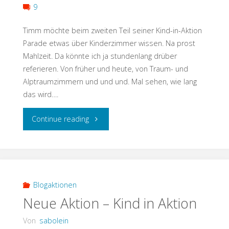
9
Timm möchte beim zweiten Teil seiner Kind-in-Aktion
Parade etwas über Kinderzimmer wissen. Na prost
Mahlzeit. Da könnte ich ja stundenlang drüber
referieren. Von früher und heute, von Traum- und
Alptraumzimmern und und und. Mal sehen, wie lang
das wird….
"Kinderzimmer
Continue reading
–
Traum
oder
Blogaktionen
Neue Aktion – Kind in Aktion
Albtraum"
Von
sabolein