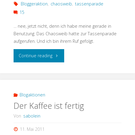
Bloggeraktion
,
chaosweib
,
tassenparade
15
… nee, jetzt nicht, denn ich habe meine gerade in
Benutzung. Das Chaosweib hatte zur Tassenparade
aufgerufen. Und ich bin ihrem Ruf gefolgt.
"noch
Continue reading
alle
Tassen
im
Blogaktionen
Der Kaffee ist fertig
Schrank?"
Von
sabolein
11. Mai 2011