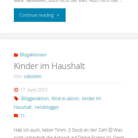
wäre. Neiiiiiiiiiiiiin, doch nicht der Bart. Auch nicht der …
"Wenn
Continue reading
Du
zu
viel
Blogaktionen
Kinder im Haushalt
Fernsehen
Von
sabolein
guckst…"
17. April 2013
Bloggeraktion
,
Kind-in-aktion
,
kinder im
Haushalt
,
netzblogger
11
Hab ich auch, lieber Timm. 3 Stück an der Zahl 🙂 Was
nicht unbedingt die Antwort auf Deine Fragen ist. Denn