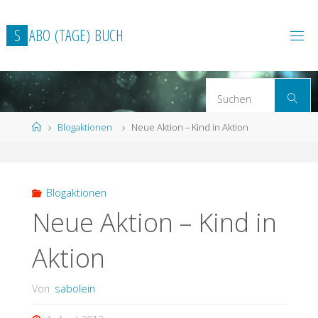
Zum
Inhalt
S
A
B
O
(
T
A
G
E
)
B
U
C
H
springen
S
Suchen
n
Start
Blogaktionen
Neue Aktion – Kind in Aktion
Blogaktionen
Neue Aktion – Kind in
Aktion
Von
sabolein