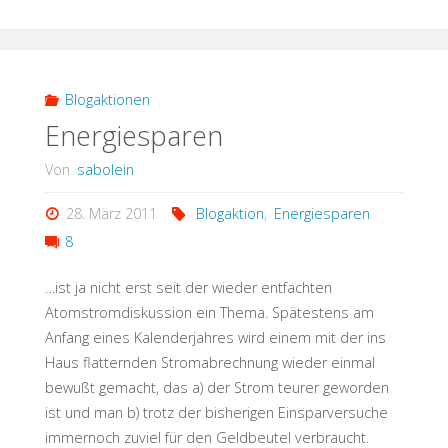
Cordon-
Bleu-
Kartoffel-
Blogaktionen
Energiesparen
Karotten-
Von
sabolein
Auflauf"
28. März 2011
Blogaktion
,
Energiesparen
8
…ist ja nicht erst seit der wieder entfachten
Atomstromdiskussion ein Thema. Spätestens am
Anfang eines Kalenderjahres wird einem mit der ins
Haus flatternden Stromabrechnung wieder einmal
bewußt gemacht, das a) der Strom teurer geworden
ist und man b) trotz der bisherigen Einsparversuche
immernoch zuviel für den Geldbeutel verbraucht.