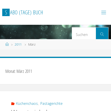
Zum
Inhalt
S
A
B
O
(
T
A
G
E
)
B
U
C
H
springen
S
Suchen
n
Start
2011
März
Monat: März 2011
Küchenchaos
,
Pastagerichte