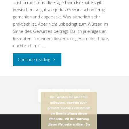
… ist ja meistens die Frage beim Einkauf. Es gibt
inzwischen so gut wie jedes Gewürz schon fertig
gemahlen und abgepackt. Was sicherlich sehr
praktisch ist. Aber nicht unbedingt zum Würzen im
Sinne des Gewürzes beiträgt. Da ich ja einiges an
Rezepten in meinem Repertoire gesammelt habe,
dachte ich mir, …
"Gewürze
Continue reading
gemahlen
oder
1
2
3
nicht"
Hier werden sie nicht nur
gebacken, sondern auch
Beitrags-
genutzt. Cookies erleichtern
die Bereitstellung dieser
Webseite. Mit der Nutzung
dieser Webseite erklären Sie