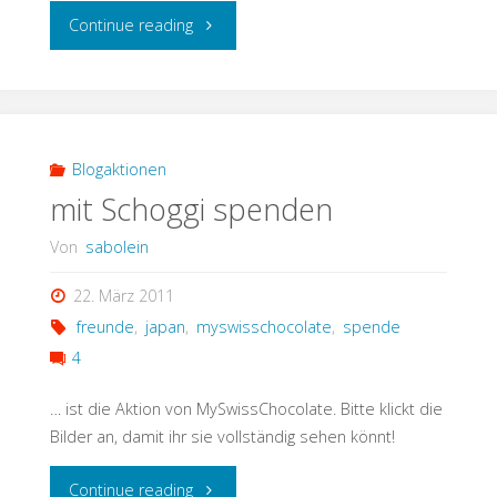
"Schreibpause"
Continue reading
Blogaktionen
mit Schoggi spenden
Von
sabolein
22. März 2011
freunde
,
japan
,
myswisschocolate
,
spende
4
… ist die Aktion von MySwissChocolate. Bitte klickt die
Bilder an, damit ihr sie vollständig sehen könnt!
"mit
Continue reading