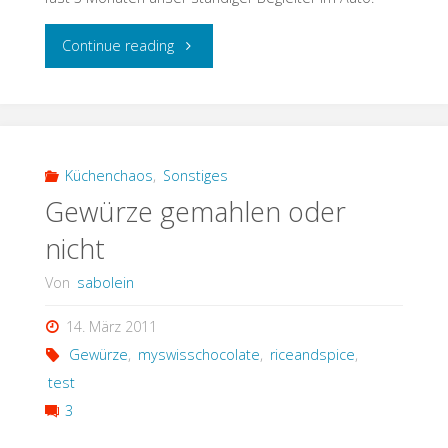
"es
Continue reading
gibt
Neues
von
Küchenchaos
,
Sonstiges
Gewürze gemahlen oder
Britax"
nicht
Von
sabolein
14. März 2011
Gewürze
,
myswisschocolate
,
riceandspice
,
test
3