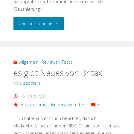
auszuprobieren, bekommt ihr von mir hier die
“Bauanleitung”
"Schnitzel
Continue reading
im
Puffer"
Allgemein
,
Reviews / Tests
es gibt Neues von Britax
Von
sabolein
16. März 2011
Britax-roemer
,
kinderwagen
,
test
3
… ich hatte ja hier schon berichtet, das ich
Markenbotschafter für den KID SICT bin. Nun ist er seit
fast 3 Monaten unser ständiger Begleiter im Auto.