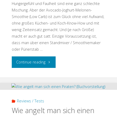
Hungergefühl und Faulheit sind eine ganz schlechte
Mischung. Aber der Avocado-Joghurt-Melonen-
Smoothie (Low Carb) ist zum Glück ohne viel Aufwand,
ohne großes Küchen- und Koch-Know-How und mit
wenig Zeiteinsatz gemacht. Und (je nach Größe)
macht er auch gut satt. Einzige Voraussetzung ist,
dass man über einen Standmixer / Smoothiemaker
oder Pürierstab …
"Avocado-
Continue reading
Joghurt-
Melonen-
Smoothie
Reviews / Tests
(Low
Wie angelt man sich einen