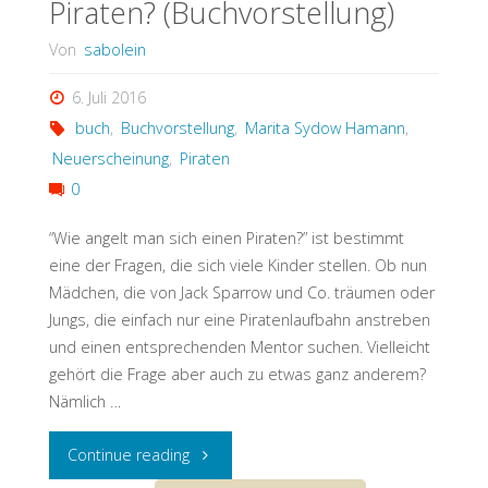
Piraten? (Buchvorstellung)
Carb)"
Von
sabolein
6. Juli 2016
buch
,
Buchvorstellung
,
Marita Sydow Hamann
,
Neuerscheinung
,
Piraten
0
“Wie angelt man sich einen Piraten?” ist bestimmt
eine der Fragen, die sich viele Kinder stellen. Ob nun
Mädchen, die von Jack Sparrow und Co. träumen oder
Jungs, die einfach nur eine Piratenlaufbahn anstreben
und einen entsprechenden Mentor suchen. Vielleicht
gehört die Frage aber auch zu etwas ganz anderem?
Nämlich …
"Wie
Continue reading