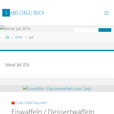
Zum
Inhalt
S
A
B
O
(
T
A
G
E
)
B
U
C
H
springen
S
Suchen
Start
2016
Juli
n
Monat: Juli 2016
Low Carb Dessert
Eiswaffeln / Dessertwaffeln