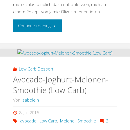
mich schlussendlich dazu entschlossen, mich an
einem Rezept von Jamie Oliver zu orientieren.
"Paella
Continue reading
(nicht
original
aber
Low Carb Dessert
lecker)"
Avocado-Joghurt-Melonen-
Smoothie (Low Carb)
Von
sabolein
8. Juli 2016
avocado
,
Low Carb
,
Melone
,
Smoothie
2