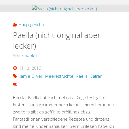
Dessertwaffeln
(Low
Hauptgerichte
Carb)"
Paella (nicht original aber
lecker)
Von
sabolein
11. Juli 2016
Jamie Oliver
,
Meeresfrüchte
,
Paella
,
Safran
1
Bei der Paella habe ich mehrere Dinge festgestellt.
Erstens kann ich immer noch keine kleinen Portionen,
zweitens gibt es gefühlte drölfundziebzig
Fantastillionen verschiedene Rezepte und drittens
sind meine Kinder Banausen. Beim Einlesen habe ich