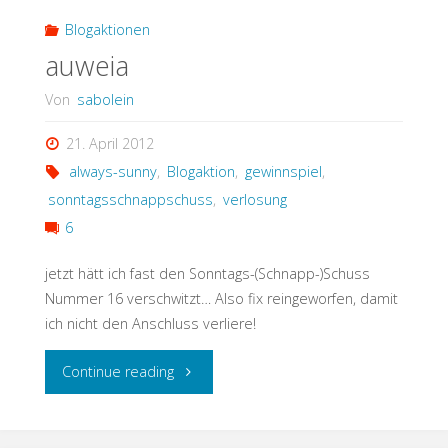
Schuss"
Blogaktionen
auweia
Von
sabolein
21. April 2012
always-sunny
,
Blogaktion
,
gewinnspiel
,
sonntagsschnappschuss
,
verlosung
6
jetzt hätt ich fast den Sonntags-(Schnapp-)Schuss
Nummer 16 verschwitzt… Also fix reingeworfen, damit
ich nicht den Anschluss verliere!
"auweia"
Continue reading