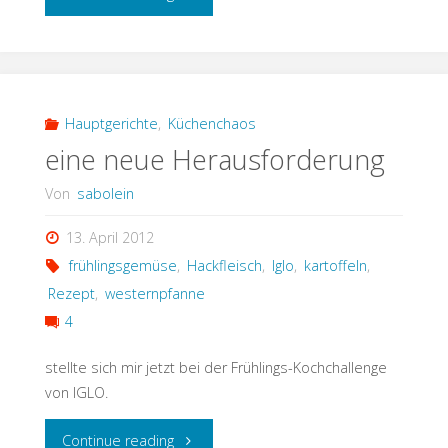
tolles
Geschenk"
Hauptgerichte
,
Küchenchaos
eine neue Herausforderung
Von
sabolein
13. April 2012
frühlingsgemüse
,
Hackfleisch
,
Iglo
,
kartoffeln
,
Rezept
,
westernpfanne
4
stellte sich mir jetzt bei der Frühlings-Kochchallenge
von IGLO.
"eine
Continue reading