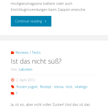
Hochglanzmagazine bättere oder auch
Einrichtugnssendungen beim Zappen erwische.
"immer
Continue reading
mal
was
Neues"
Reviews / Tests
Ist das nicht süß?
Von
sabolein
2. April 2012
frozen yogurt
,
Rezept
,
stevia
,
test
,
vitalingo
7
Ja, ist es, aber nicht voller Zucker! Und das ist das