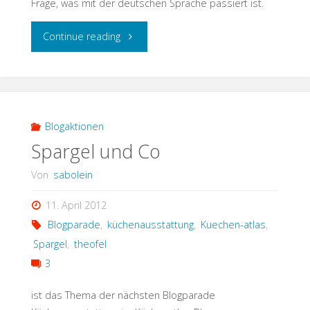
Frage, was mit der deutschen Sprache passiert ist.
"was
Continue reading
ist
eigentlich
los
Blogaktionen
Spargel und Co
momentan?"
Von
sabolein
11. April 2012
Blogparade
,
küchenausstattung
,
Kuechen-atlas
,
Spargel
,
theofel
3
ist das Thema der nächsten Blogparade