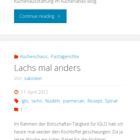
Küchenausstattung im Küchenatlas-Blog.
"Spargel
Continue reading
und
Co"
Küchenchaos
,
Pastagerichte
Lachs mal anders
Von
sabolein
11. April 2012
Iglo
,
lachs
,
Nudeln
,
parmesan
,
Rezept
,
Spinat
1
Im Rahmen der Botschafter-Tätigkeit für IGLO hab ich
heute mal wieder den Kochlöffel geschwungen. Da ja
letze Woche ein tolles Paket für die Frühlings-