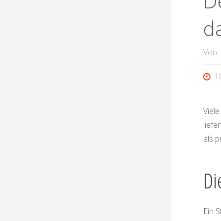
D
d
Von
1
Viele
liefe
als p
Di
Ein S