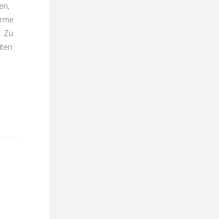
en,
ärme
. Zu
iten