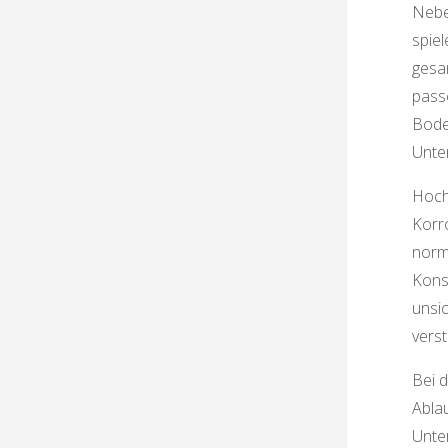
Nebe
spiel
gesa
pass
Bode
Unter
Hoch
Korr
norm
Kons
unsi
verst
Bei d
Abla
Unte