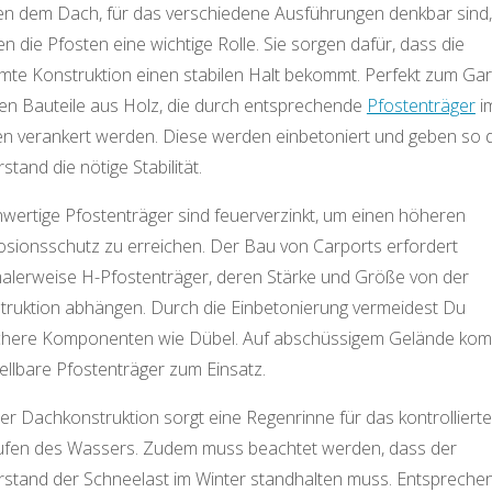
n dem Dach, für das verschiedene Ausführungen denkbar sind,
en die Pfosten eine wichtige Rolle. Sie sorgen dafür, dass die
mte Konstruktion einen stabilen Halt bekommt. Perfekt zum Ga
en Bauteile aus Holz, die durch entsprechende
Pfostenträger
i
n verankert werden. Diese werden einbetoniert und geben so
stand die nötige Stabilität.
wertige Pfostenträger sind feuerverzinkt, um einen höheren
osionsschutz zu erreichen. Der Bau von Carports erfordert
alerweise H-Pfostenträger, deren Stärke und Größe von der
truktion abhängen. Durch die Einbetonierung vermeidest Du
chere Komponenten wie Dübel. Auf abschüssigem Gelände ko
ellbare Pfostenträger zum Einsatz.
er Dachkonstruktion sorgt eine Regenrinne für das kontrollierte
ufen des Wassers. Zudem muss beachtet werden, dass der
rstand der Schneelast im Winter standhalten muss. Entspreche