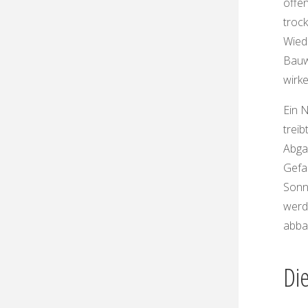
offen
trock
Wiede
Bauw
wirk
Ein N
treib
Abgas
Gefa
Sonn
werde
abba
Di