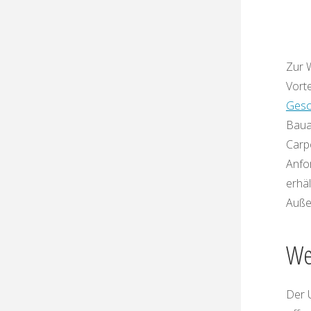
Zur 
Vorte
Gesc
Bauam
Carpo
Anfo
erhäl
Auße
We
Der 