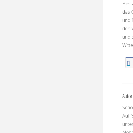
Bestä
das G
und N
den 
und 
Witte
Autor
Schön
Auf “
unte
Nebe