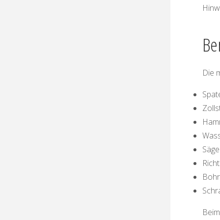
Hinw
Be
Die m
Spat
Zolls
Ham
Was
Säge
Rich
Bohr
Schr
Beim 