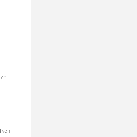
 er
d von