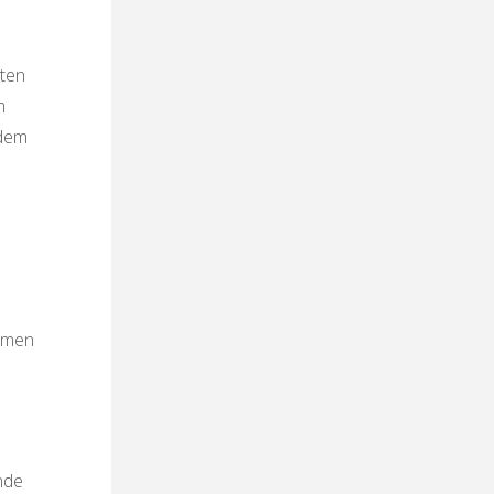
rten
m
 dem
mmen
nde