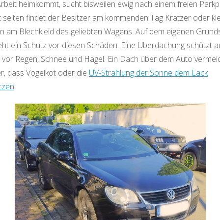
rbeit heimkommt, sucht bisweilen ewig nach einem freien Parkpl
t selten findet der Besitzer am kommenden Tag Kratzer oder kl
en am Blechkleid des geliebten Wagens. Auf dem eigenen Grund
eht ein Schutz vor diesen Schäden. Eine Überdachung schützt 
 vor Regen, Schnee und Hagel. Ein Dach über dem Auto vermei
er, dass Vogelkot oder die
UV-Strahlung der Sonne dem Lack
tzen
.