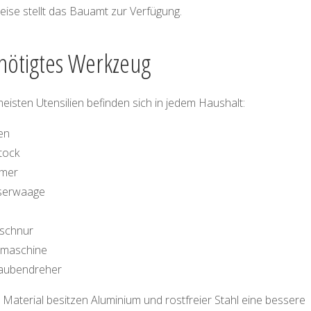
eise stellt das Bauamt zur Verfügung.
nötigtes Werkzeug
eisten Utensilien befinden sich in jedem Haushalt:
en
tock
mer
serwaage
tschnur
maschine
aubendreher
Material besitzen Aluminium und rostfreier Stahl eine bessere