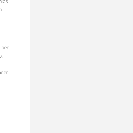
mlos
n
eiben
b,
nder
l