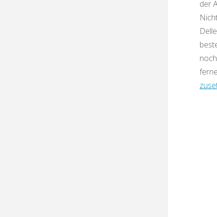
der A
Nich
Dell
best
noch
fern
zuse