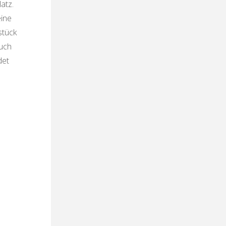
atz.
eine
stück
auch
det