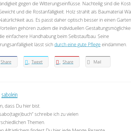
ndigkeit gegen die Witterungseinflüsse. Nachteilig sind die Kost
ewicht und die Rostanfälligkeit. Holz strahlt als Baumaterial W
atürlichkeit aus. Es passt daher optisch besser in einen Garten
Vorteilen gehören zudem die individuellen Gestaltungsmöglichke
die einfachere Handhabung beim Selbstaufbau. Seine
rungsanfälligkeit lässt sich
durch eine gute Pflege
eindämmen.
Share
Tweet
Share
Mail
:
sabolein
, dass Du hier bist.
sabo(tage)buch” schreibe ich zu vielen
rschiedlichen Themen.
n Alltäglichem findest Du hier jede Menge Rezepte