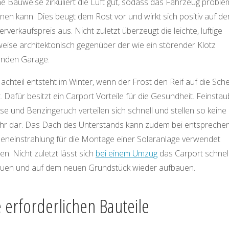
e Bauweise zirkuliert die Luft gut, sodass das Fahrzeug proble
nen kann. Dies beugt dem Rost vor und wirkt sich positiv auf de
rverkaufspreis aus. Nicht zuletzt überzeugt die leichte, luftige
eise architektonisch gegenüber der wie ein störender Klotz
enden Garage.
achteil entsteht im Winter, wenn der Frost den Reif auf die Sch
t. Dafür besitzt ein Carport Vorteile für die Gesundheit. Feinstau
e und Benzingeruch verteilen sich schnell und stellen so keine
hr dar. Das Dach des Unterstands kann zudem bei entspreche
eneinstrahlung für die Montage einer Solaranlage verwendet
n. Nicht zuletzt lässt sich
bei einem Umzug
das Carport schnel
uen und auf dem neuen Grundstück wieder aufbauen.
e erforderlichen Bauteile