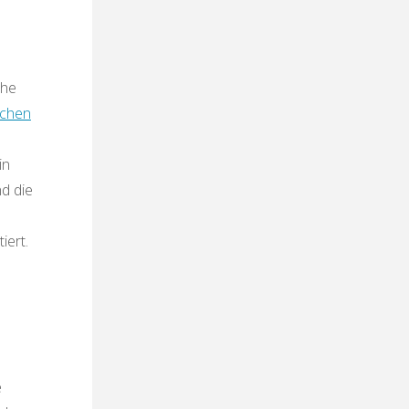
che
ichen
in
nd die
iert.
e