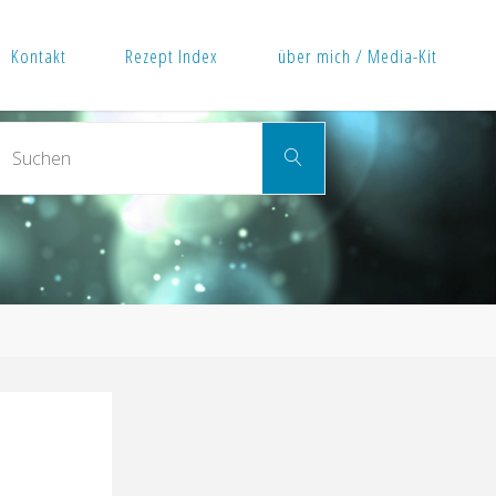
Kontakt
Rezept Index
über mich / Media-Kit
Suchen
Suchen
nach: