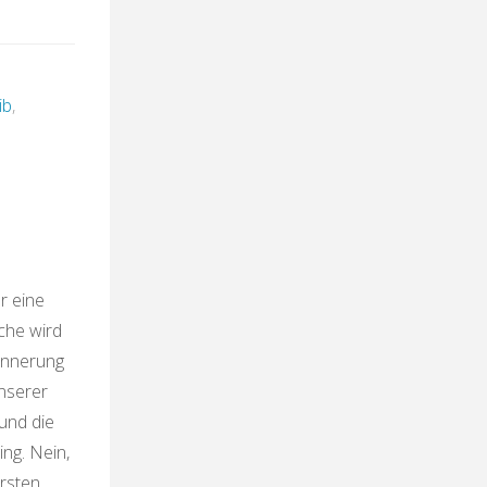
ib
,
r eine
che wird
rinnerung
unserer
und die
ing. Nein,
ersten