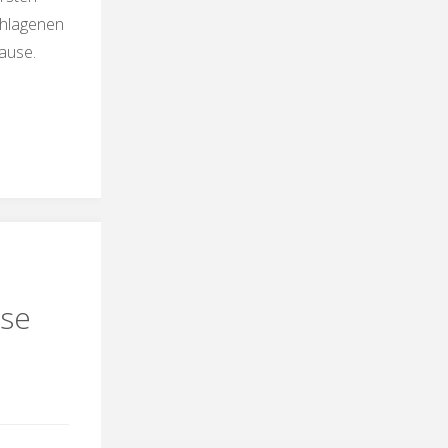
chlagenen
ause.
enparade
sse