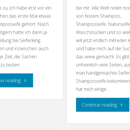
 zu, ich habe erst vor ein
bei mir. Alle Welt redet 
hen das erste Mal etwas
von festem Shampoo,
mpooseife gehört. Nach
Shampooseife, Naturseife
ögern hatte ich dann ja
Waschstücken und so weit
ellung bei Seifenking
will jetzt endlich mitreden
en und inzwischen auch
und habe mich auf die Su
ge Zeit, die Sachen
das www gemacht. Es gibt 
 zu testen.
unheimlich viele Seiten, a
man handgemachte Seife
"Shampooseife"
ue reading
Shampooseife bekommen 
hat mich einige …
"es
Continue reading
wird