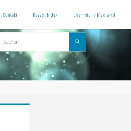
Kontakt
Rezept Index
über mich / Media-Kit
Suchen
Suchen
nach: