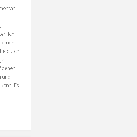
momentan
,
er. Ich
 können
che durch
ja
uf denen
n und
kann. Es