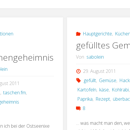
tionen
Hauptgerichte
,
Küche
gefülltes Ge
hengeheimnis
Von
sabolein
lein
29. August 2011
gefüllt
,
Gemüse
,
Hack
gust 2011
Kartofeln
,
käse
,
Kohlrabi
,
n
,
taschen.fm
,
Paprika
,
Rezept
,
überbac
geheimnis
8
… was macht man den, w
n ich bei der Ostseenixe