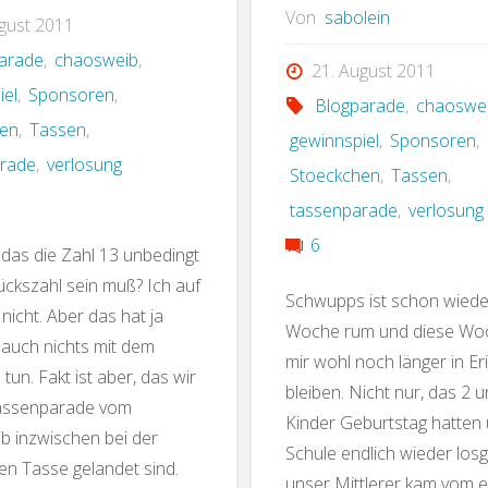
Von
sabolein
gust 2011
arade
,
chaosweib
,
21. August 2011
iel
,
Sponsoren
,
Blogparade
,
chaoswe
hen
,
Tassen
,
gewinnspiel
,
Sponsoren
,
arade
,
verlosung
Stoeckchen
,
Tassen
,
tassenparade
,
verlosung
6
 das die Zahl 13 unbedingt
ückszahl sein muß? Ich auf
Schwupps ist schon wiede
 nicht. Aber das hat ja
Woche rum und diese Wo
h auch nichts mit dem
mir wohl noch länger in E
tun. Fakt ist aber, das wir
bleiben. Nicht nur, das 2 
Tassenparade vom
Kinder Geburtstag hatten 
 inzwischen bei der
Schule endlich wieder losg
en Tasse gelandet sind.
unser Mittlerer kam vom 