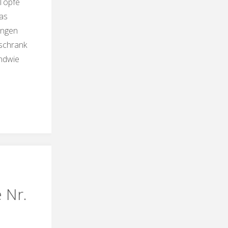
g Töpfe
as
ingen
schrank
endwie
tes
se"
 Nr.