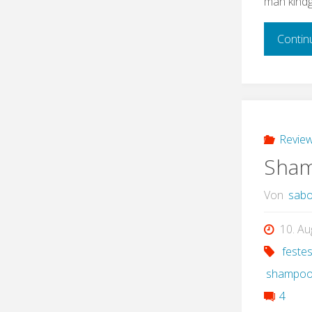
man kind
Contin
Review
Sham
Von
sabo
10. Au
feste
shampoo
4