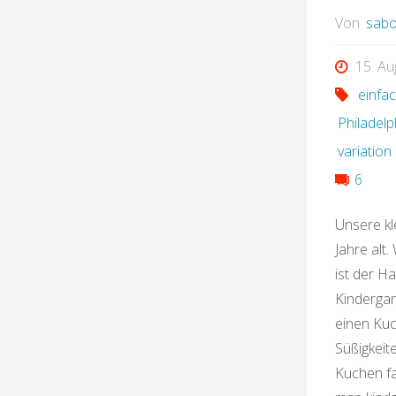
Von
sabo
15. Au
einfa
Philadelp
variation
6
Unsere kl
Jahre alt.
ist der H
Kindergart
einen Kuc
Süßigkeit
Kuchen fa