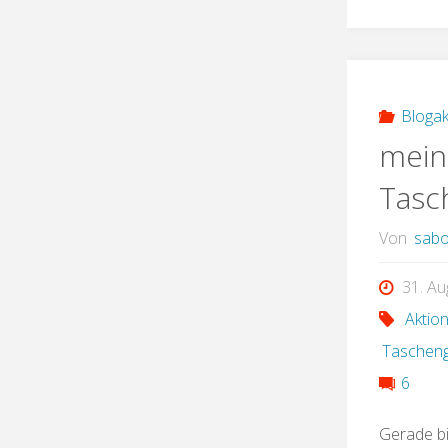
Blogak
mein
Tasc
Von
sabo
31. Au
Aktio
Taschen
6
Gerade bi