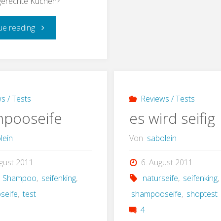
gerechte Kuchen?
"1
ue reading
Grundrezept
=
2
s / Tests
Reviews / Tests
pooseife
es wird seifig
Geburtstagskuchen"
lein
Von
sabolein
gust 2011
6. August 2011
s Shampoo
,
seifenking
,
naturseife
,
seifenking
,
seife
,
test
shampooseife
,
shoptest
4