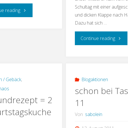
Schultag mit einer aufges
"Tassenparade
ue reading
und dicken Klappe nach H
Dazu hat sich …
#13"
"Tass
Continue reading
Nr.
12"
n / Gebäck
,
Blogaktionen
schon bei Ta
haos
undrezept = 2
11
rtstagskuche
Von
sabolein