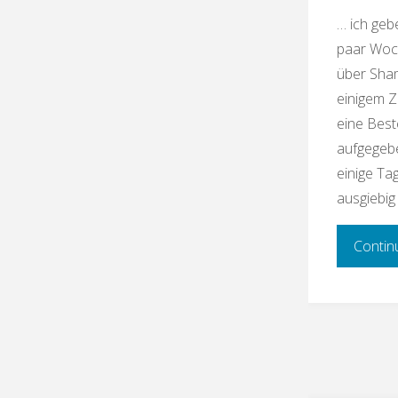
… ich gebe
paar Woc
über Sha
einigem Z
eine Best
aufgegeb
einige Ta
ausgiebig
Contin