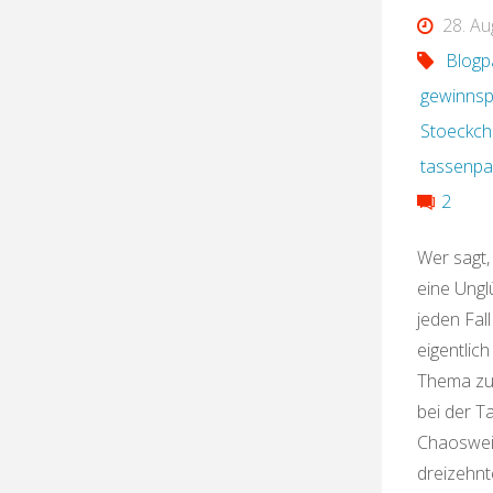
28. Au
Blogp
gewinnsp
Stoeckc
tassenp
2
Wer sagt,
eine Ungl
jeden Fall
eigentlic
Thema zu 
bei der 
Chaosweib
dreizehnt