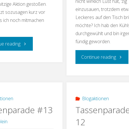
nicht wirklich Lust hat, ‘zi
witzige Aktion gestoßen.
einzusauen, trotzdem etw
etzt sozusagen kurz vor
Leckeres auf den Tisch br
s ich noch mitmachen
möchte? Ich hab den Kühl
durchgewühlt und bin irg
fündig geworden.
"mein
ue reading
"gefüll
Continue reading
Taschengeheimnis"
Gemü
tionen
Blogaktionen
enparade #13
Tassenparade
12
lein