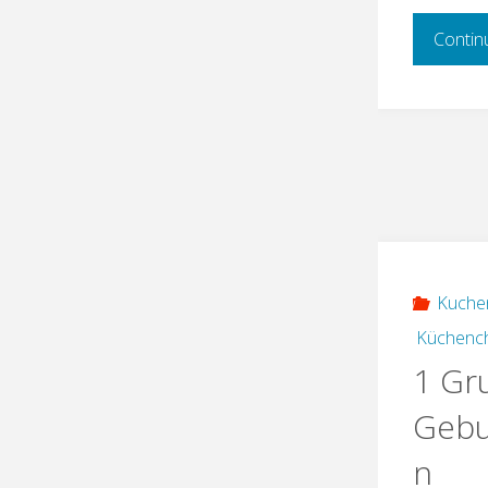
Contin
Kuche
Küchenc
1 Gr
Gebu
n