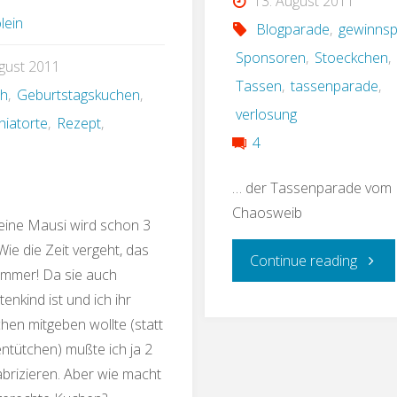
13. August 2011
lein
Blogparade
,
gewinnsp
Sponsoren
,
Stoeckchen
,
gust 2011
Tassen
,
tassenparade
,
ch
,
Geburtstagskuchen
,
verlosung
hiatorte
,
Rezept
,
4
… der Tassenparade vom
Chaosweib
eine Mausi wird schon 3
 Wie die Zeit vergeht, das
"scho
Continue reading
ammer! Da sie auch
enkind ist und ich ihr
bei
hen mitgeben wollte (statt
Tasse
entütchen) mußte ich ja 2
brizieren. Aber wie macht
11"