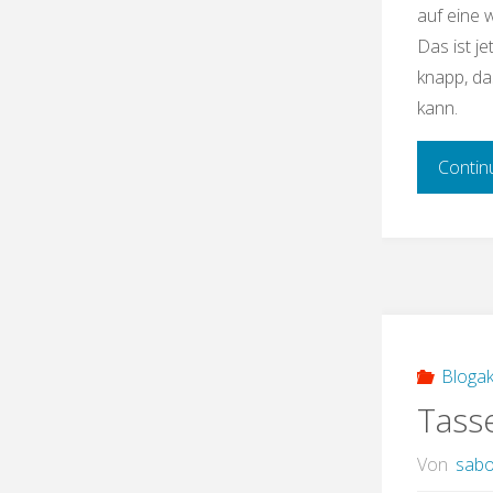
auf eine 
Das ist j
knapp, da
kann.
Contin
Blogak
Tass
Von
sabo