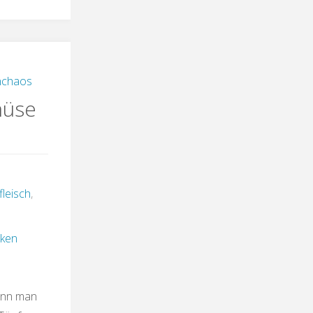
nchaos
müse
fleisch
,
ken
enn man