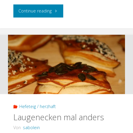
"Smörgåstårta
Continue reading
–
Sandwichtorte
(Low
Carb)"
Hefeteig / herzhaft
Laugenecken mal anders
Von
sabolein