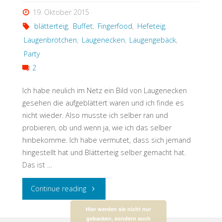
19. Oktober 2015
blätterteig
,
Buffet
,
Fingerfood
,
Hefeteig
,
Laugenbrötchen
,
Laugenecken
,
Laugengebäck
,
Party
2
Ich habe neulich im Netz ein Bild von Laugenecken
gesehen die aufgeblättert waren und ich finde es
nicht wieder. Also musste ich selber ran und
probieren, ob und wenn ja, wie ich das selber
hinbekomme. Ich habe vermutet, dass sich jemand
hingestellt hat und Blätterteig selber gemacht hat.
Das ist …
"Laugenecken
Continue reading
mal
Hier werden sie nicht nur
gebacken, sondern auch