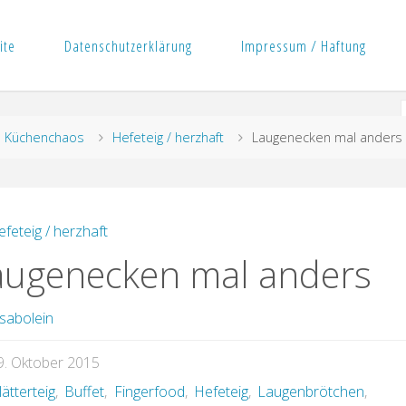
ite
Datenschutzerklärung
Impressum / Haftung
rt
Küchenchaos
Hefeteig / herzhaft
Laugenecken mal anders
efeteig / herzhaft
augenecken mal anders
sabolein
9. Oktober 2015
lätterteig
,
Buffet
,
Fingerfood
,
Hefeteig
,
Laugenbrötchen
,