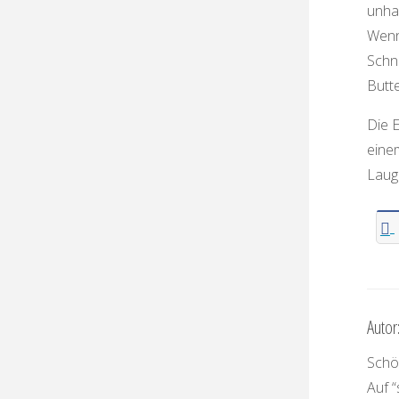
unha
Wenn
Schn
Butte
Die 
eine
Laug
Autor
Schön
Auf “