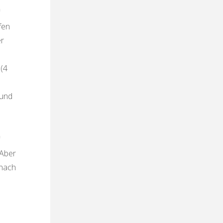
fen
er
 (4
 und
 Aber
 nach