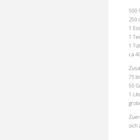
500 
250 
1 Ess
1 Tee
1 Tü
ca 4
Zusät
75 b
50 
1 Li
grob
Zuer
sich