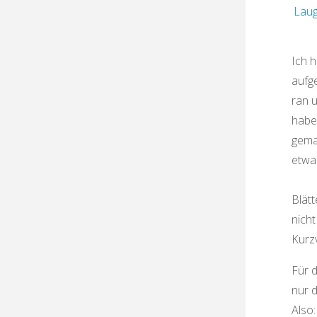
Lau
Ich 
aufge
ran 
habe 
gemac
etwa
Blätt
nicht
Kurzv
Für 
nur d
Also: