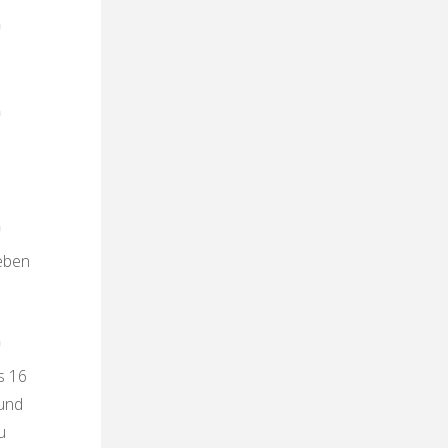
 eben
s 16
 und
u