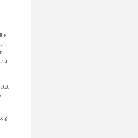
lber
Ich
r
 zur
jetzt
ne
eig –