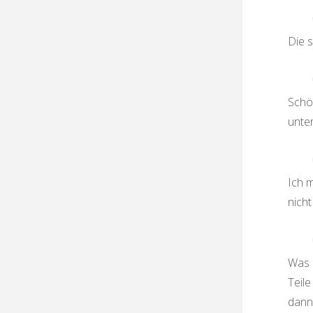
Die s
Schö
unte
Ich 
nicht
Was i
Teile
dann