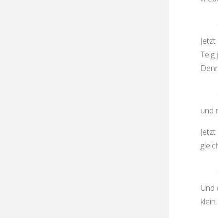
Jetzt
Teig 
Denn 
und n
Jetzt
gleic
Und d
klein.