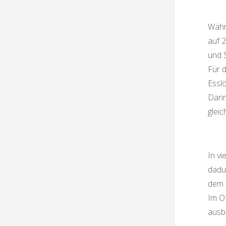
Währ
auf 
und S
Für 
Esslö
Dari
gleic
In vi
dadur
dem 
Im O
ausb