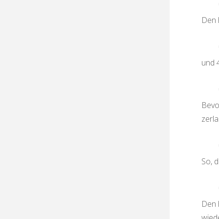
Den h
und 4
Bevor
zerla
So, 
Den h
wied