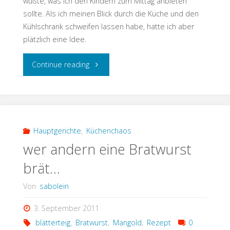
wußte, was ich den Kindern zum Mittag anbieten
sollte. Als ich meinen Blick durch die Küche und den
Kühlschrank schweifen lassen habe, hatte ich aber
plätzlich eine Idee.
"schnelle
Continue reading
Apfeltaschen"
Hauptgerichte
,
Küchenchaos
wer andern eine Bratwurst
brät…
Von
sabolein
3. September 2011
blätterteig
,
Bratwurst
,
Mangold
,
Rezept
0