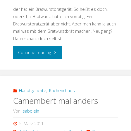
der hat ein Bratwurstbratgerät. So heißt es doch,
oder? Tja. Bratwurst hatte ich vorrätig. Ein
Bratwurstbratgerät aber nicht. Aber man kann ja auch
mal was mit dem Bratwurstbrät machen. Neugierig?
Dann schaut doch selbst!
"wer
Continue reading
andern
eine
Bratwurst
Hauptgerichte
,
Küchenchaos
Camembert mal anders
brät…"
Von
sabolein
5. März 2011