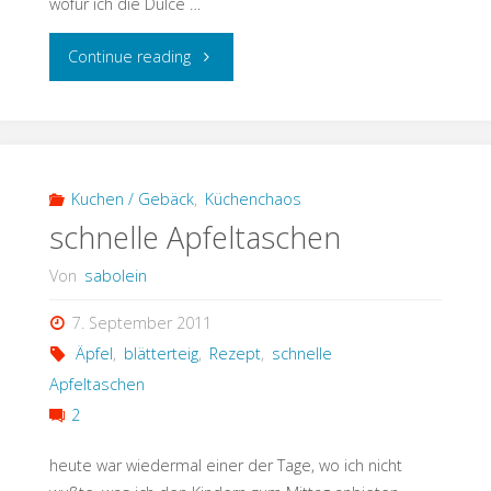
wofür ich die Dulce …
"Hey,
Continue reading
Du
Schnitte,
Du
Kuchen / Gebäck
,
Küchenchaos
schnelle Apfeltaschen
Napoleonschnitte"
Von
sabolein
7. September 2011
Äpfel
,
blätterteig
,
Rezept
,
schnelle
Apfeltaschen
2
heute war wiedermal einer der Tage, wo ich nicht