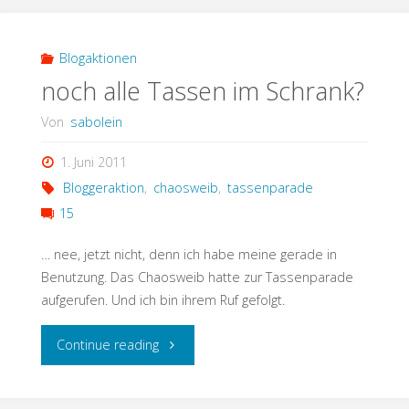
bei
Sabo"
Blogaktionen
noch alle Tassen im Schrank?
Von
sabolein
1. Juni 2011
Bloggeraktion
,
chaosweib
,
tassenparade
15
… nee, jetzt nicht, denn ich habe meine gerade in
Benutzung. Das Chaosweib hatte zur Tassenparade
aufgerufen. Und ich bin ihrem Ruf gefolgt.
"noch
Continue reading
alle