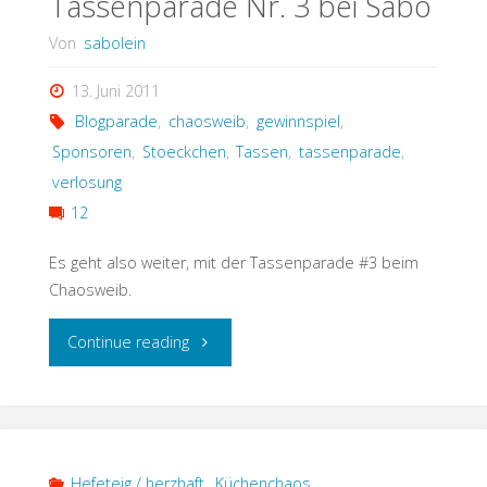
Tassenparade Nr. 3 bei Sabo
Von
sabolein
13. Juni 2011
Blogparade
,
chaosweib
,
gewinnspiel
,
Sponsoren
,
Stoeckchen
,
Tassen
,
tassenparade
,
verlosung
12
Es geht also weiter, mit der Tassenparade #3 beim
Chaosweib.
"Tassenparade
Continue reading
Nr.
3
bei
Hefeteig / herzhaft
,
Küchenchaos