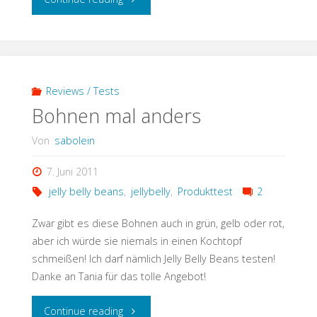
wie
ich
es
Reviews / Tests
Bohnen mal anders
mag"
Von
sabolein
7. Juni 2011
jelly belly beans
,
jellybelly
,
Produkttest
2
Zwar gibt es diese Bohnen auch in grün, gelb oder rot,
aber ich würde sie niemals in einen Kochtopf
schmeißen! Ich darf nämlich Jelly Belly Beans testen!
Danke an Tania für das tolle Angebot!
"Bohnen
Continue reading