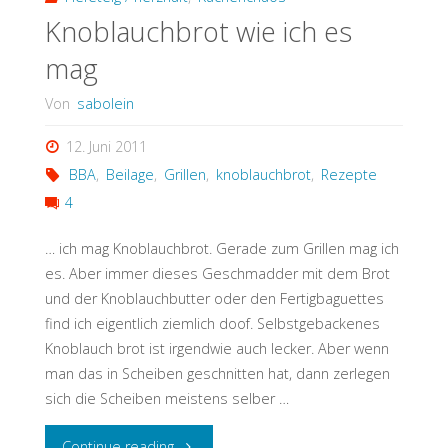
Knoblauchbrot wie ich es
Sabo"
mag
Von
sabolein
12. Juni 2011
BBA
,
Beilage
,
Grillen
,
knoblauchbrot
,
Rezepte
4
… ich mag Knoblauchbrot. Gerade zum Grillen mag ich
es. Aber immer dieses Geschmadder mit dem Brot
und der Knoblauchbutter oder den Fertigbaguettes
find ich eigentlich ziemlich doof. Selbstgebackenes
Knoblauch brot ist irgendwie auch lecker. Aber wenn
man das in Scheiben geschnitten hat, dann zerlegen
sich die Scheiben meistens selber …
"Knoblauchbrot
Continue reading