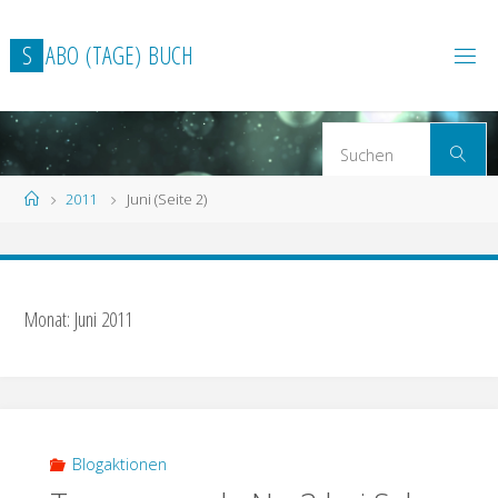
Zum
Inhalt
S
A
B
O
(
T
A
G
E
)
B
U
C
H
springen
S
Suchen
n
Start
2011
Juni
(Seite 2)
Monat: Juni 2011
Blogaktionen