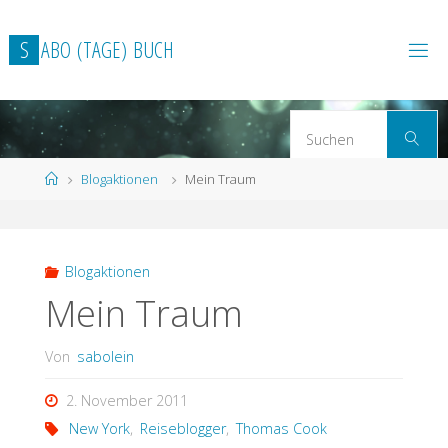
Zum
Inhalt
S
A
B
O
(
T
A
G
E
)
B
U
C
H
springen
S
Suchen
n
Start
Blogaktionen
Mein Traum
Blogaktionen
Mein Traum
Von
sabolein
2. November 2011
New York
,
Reiseblogger
,
Thomas Cook