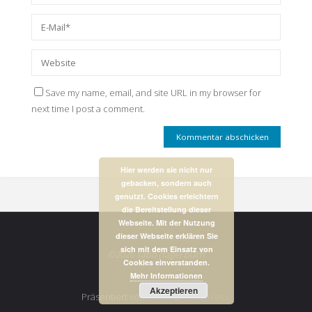
Save my name, email, and site URL in my browser for
next time I post a comment.
Hier werden sie nicht nur
gebacken, sondern auch
genutzt. Cookies erleichtern
die Bereitstellung dieser
Webseite. Mit der Nutzung
dieser Webseite erklären Sie
sich mit dem Einsatz von
©2026 sabo (tage) buch
Cookies einverstanden.
Mehr Informationen
Akzeptieren
Präsentiert von
Fluida
&
WordPress.