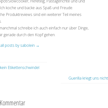
kpot/Slowcooker, Hefeteig, Pastagerichte und und
 Ich koche und backe aus Spaß und Freude.
che Produktreviews sind ein weiterer Teil meines
.
manchmal schreibe ich auch einfach nur über Dinge,
mir gerade durch den Kopf gehen.
all posts by sabolein
→
kein Etikettenschwindel
Guerilla kriegt uns nich
 Kommentar