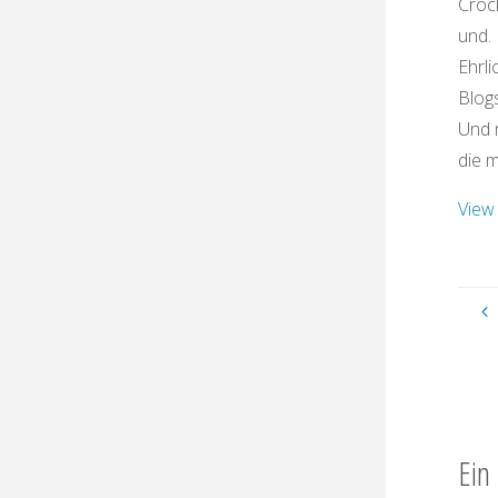
Croc
und.
Ehrli
Blogs
Und 
die 
View 
Ein