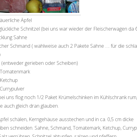
äuerliche Äpfel
glückliche Schnitzel (bei uns war wieder der Fleischerwagen da 
cklung Sahne
cher Schmand ( wahlweise auch 2 Pakete Sahne …. für die schl
)
 (entweder gerieben oder Scheiben)
 Tomatenmark
 Ketchup
 Currypulver
bei uns flog noch 1/2 Paket Krümelschinken im Kühlschrank rum
e auch gleich dran glauben.
Äpfel schälen, Kerngehäuse ausstechen und in ca. 0,5 cm dicke
iben schneiden. Sahne, Schmand, Tomatemark, Ketchup, Curryp
alz verrühren. Schnitzel abtupfen, salzen und pfeffern.