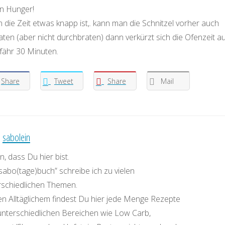
n Hunger!
die Zeit etwas knapp ist,. kann man die Schnitzel vorher auch
ten (aber nicht durchbraten) dann verkürzt sich die Ofenzeit au
fähr 30 Minuten.
Share
Tweet
Share
Mail
:
sabolein
, dass Du hier bist.
sabo(tage)buch” schreibe ich zu vielen
rschiedlichen Themen.
n Alltäglichem findest Du hier jede Menge Rezepte
unterschiedlichen Bereichen wie Low Carb,