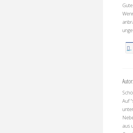
Gute
Wenn 
anbra
unge
Autor
Schön
Auf “
unte
Nebe
aus 