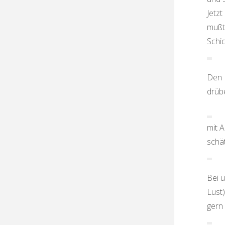
Jetzt
mußte
Schic
Den 
drüb
mit A
schä
Bei u
Lust)
gern