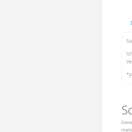
So
Ic
Ve
*y
S
Deine
marki