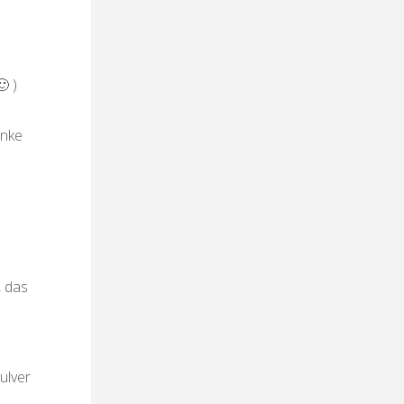
 )
anke
, das
ulver