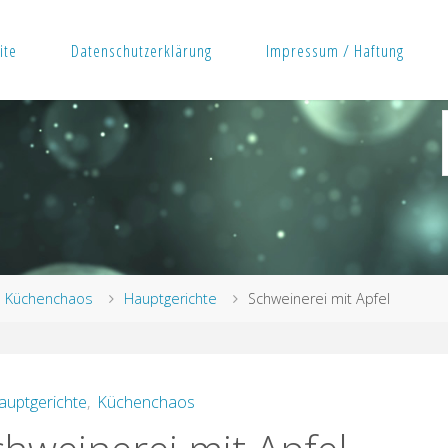
ite
Datenschutzerklärung
Impressum / Haftung
rt
Küchenchaos
Hauptgerichte
Schweinerei mit Apfel
auptgerichte
,
Küchenchaos