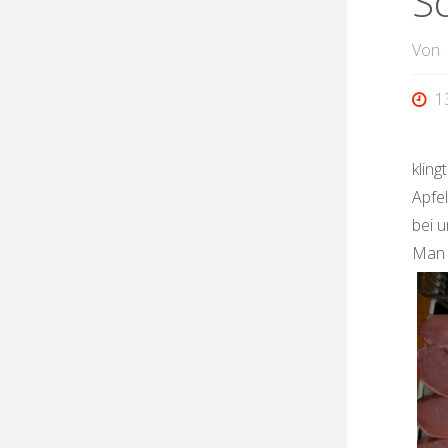
S
Von
1
kling
Apfe
bei u
Man 