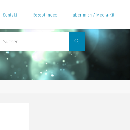
Kontakt
Rezept Index
über mich / Media-Kit
Suchen
Suchen
nach: