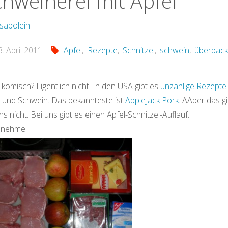
chweinerei mit Apfel
sabolein
3. April 2011
Äpfel
,
Rezepte
,
Schnitzel
,
schwein
,
überbac
t komisch? Eigentlich nicht. In den USA gibt es
unzählige Rezepte
l und Schwein. Das bekannteste ist
AppleJack Pork
. AAber das gi
ns nicht. Bei uns gibt es einen Apfel-Schnitzel-Auflauf.
nehme: