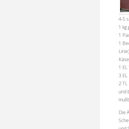
4-5 s
1 kg 
1 Pa
1 Be
Linie
Käse
1 EL
3 EL
2 TL
und 
mußt
Die 
Sche
und S