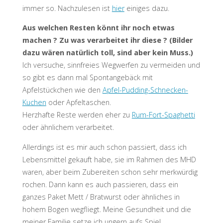
immer so. Nachzulesen ist
hier
einiges dazu.
Aus welchen Resten könnt ihr noch etwas
machen ? Zu was verarbeitet ihr diese ? (Bilder
dazu wären natürlich toll, sind aber kein Muss.)
Ich versuche, sinnfreies Wegwerfen zu vermeiden und
so gibt es dann mal Spontangebäck mit
Apfelstückchen wie den
Apfel-Pudding-Schnecken-
Kuchen
oder Apfeltaschen.
Herzhafte Reste werden eher zu
Rum-Fort-Spaghetti
oder ähnlichem verarbeitet.
Allerdings ist es mir auch schon passiert, dass ich
Lebensmittel gekauft habe, sie im Rahmen des MHD
waren, aber beim Zubereiten schon sehr merkwürdig
rochen. Dann kann es auch passieren, dass ein
ganzes Paket Mett / Bratwurst oder ähnliches in
hohem Bogen wegfliegt. Meine Gesundheit und die
meiner Familie setze ich ungern aufs Spiel.