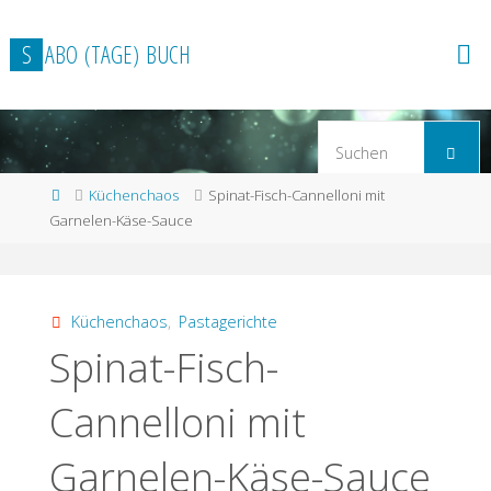
Zum
Inhalt
S
A
B
O
(
T
A
G
E
)
B
U
C
H
springen
S
Suchen
n
Start
Küchenchaos
Spinat-Fisch-Cannelloni mit
Garnelen-Käse-Sauce
Küchenchaos
,
Pastagerichte
Spinat-Fisch-
Cannelloni mit
Garnelen-Käse-Sauce