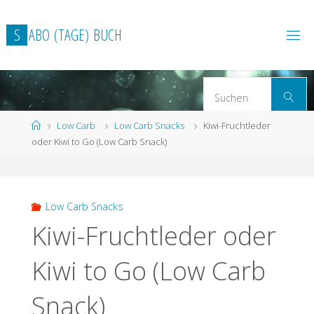
Zum
Inhalt
S
A
B
O
(
T
A
G
E
)
B
U
C
H
springen
S
Suchen
n
Start
Low Carb
Low Carb Snacks
Kiwi-Fruchtleder
oder Kiwi to Go (Low Carb Snack)
Low Carb Snacks
Kiwi-Fruchtleder oder
Kiwi to Go (Low Carb
Snack)