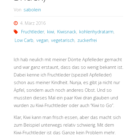
Von
sabolein
4. März 2016
Fruchtleder
,
kiwi
,
Kiwisnack
,
kohlenhydratarm
,
Low Carb
,
vegan
,
vegetarisch
,
zuckerfrei
Ich hab neulich mit meiner Dörrte Apfelleder gemacht
und war ganz erstaunt, dass das so wenig bekannt ist.
Dabei kenne ich Fruchtleder (speziell Apfelleder)
schon aus meiner Kindheit. Nunja, es gibt ja nicht nur
Äpfel, sondern auch noch anderes Obst. Und so
mussten dieses Mal ein paar Kiwi dran glauben und
wurden zu Kiwi-Fruchtleder oder auch “Kiwi to Go”.
Klar, Kiwi kann man frisch essen, aber das macht sich
zum Beispiel unterwegs relativ schwierig. Mit dem
Kiwi-Fruchtleder ist das Ganze kein Problem mehr.