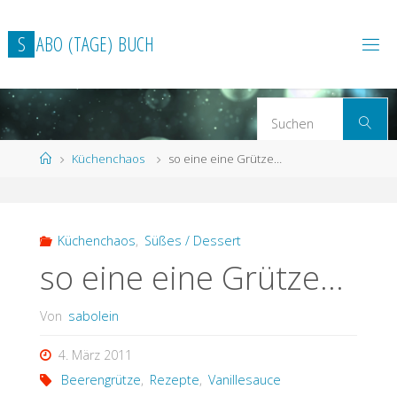
Zum
Inhalt
S
A
B
O
(
T
A
G
E
)
B
U
C
H
springen
S
Suchen
n
Start
Küchenchaos
so eine eine Grütze…
Küchenchaos
,
Süßes / Dessert
so eine eine Grütze…
Von
sabolein
4. März 2011
Beerengrütze
,
Rezepte
,
Vanillesauce