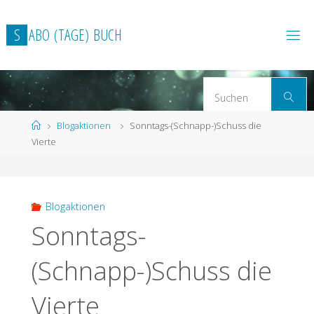
Zum
Inhalt
S
A
B
O
(
T
A
G
E
)
B
U
C
H
springen
S
Suchen
n
Start
Blogaktionen
Sonntags-(Schnapp-)Schuss die
Vierte
Blogaktionen
Sonntags-
(Schnapp-)Schuss die
Vierte