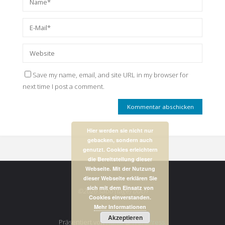
Save my name, email, and site URL in my browser for
next time I post a comment.
Hier werden sie nicht nur
gebacken, sondern auch
genutzt. Cookies erleichtern
die Bereitstellung dieser
Webseite. Mit der Nutzung
dieser Webseite erklären Sie
sich mit dem Einsatz von
©2026 sabo (tage) buch
Cookies einverstanden.
Mehr Informationen
Akzeptieren
Präsentiert von
Fluida
&
WordPress.